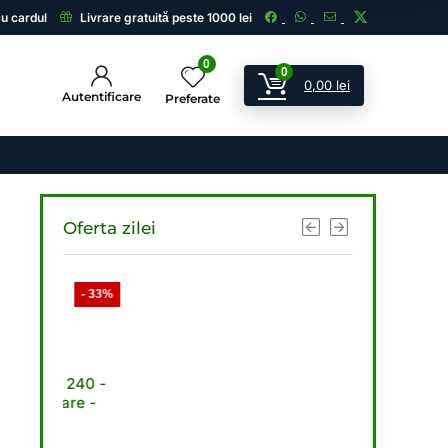
cu cardul
Livrare gratuită peste 1000 lei
0
0
0,00
lei
Autentificare
Preferate
Oferta zilei
- 33%
- 33%