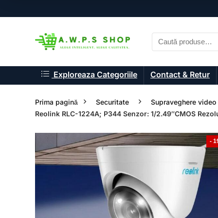
Exploreaza Categoriile
Contact & Retur
Prima pagină
Securitate
Supraveghere video 
Reolink RLC-1224A; P344 Senzor: 1/2.49″CMOS Rezolu
- 
- 33%
- 33%