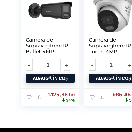
Camera de
Camera de
Supraveghere IP
Supraveghere IP
Bullet 4MP
Turret 4MP
HIKVISION DS-
Smart Hybrid
2CD2T47G3-
Light with
LIY(2.8MM)/BK,
Lentila
ADAUGĂ ÎN COȘ
ADAUGĂ ÎN COȘ
Prețul inițial a fost: 2.444,47 lei.
Prețul curent este: 1.125
Prețul i
1.125,88
lei
965,4
54%
5