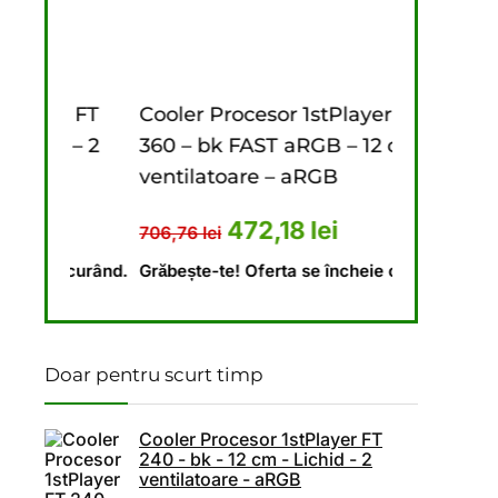
st: 684,50 lei.
: 555,09 lei.
 FT
Cooler Procesor 1stPlayer FT
Cooler Pro
 – 2
360 – bk FAST aRGB – 12 cm – 3
240 – bk – 
ventilatoare – aRGB
ventilatoa
 fost: 673,10 lei.
ul curent este: 448,69 lei.
Prețul inițial a fost: 706,76 lei
Prețul curent este: 
Pr
472,18
lei
4
706,76
lei
646,18
lei
 curând.
Grăbește-te! Oferta se încheie curând.
Grăbește-te!
Doar pentru scurt timp
Cooler Procesor 1stPlayer FT
240 - bk - 12 cm - Lichid - 2
ventilatoare - aRGB