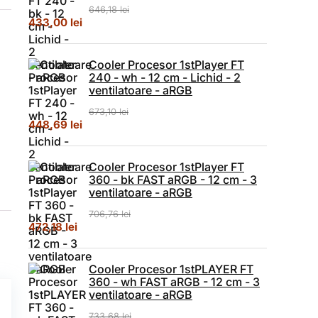
646,18
lei
Prețul inițial a fost: 646,18 lei.
Prețul curent este: 433,00 lei.
433,00
lei
Cooler Procesor 1stPlayer FT
240 - wh - 12 cm - Lichid - 2
ventilatoare - aRGB
,
673,10
lei
Prețul inițial a fost: 673,10 lei.
Prețul curent este: 448,69 lei.
448,69
lei
Cooler Procesor 1stPlayer FT
360 - bk FAST aRGB - 12 cm - 3
ventilatoare - aRGB
706,76
lei
Prețul inițial a fost: 706,76 lei.
Prețul curent este: 472,18 lei.
472,18
lei
Cooler Procesor 1stPLAYER FT
360 - wh FAST aRGB - 12 cm - 3
ventilatoare - aRGB
733,68
lei