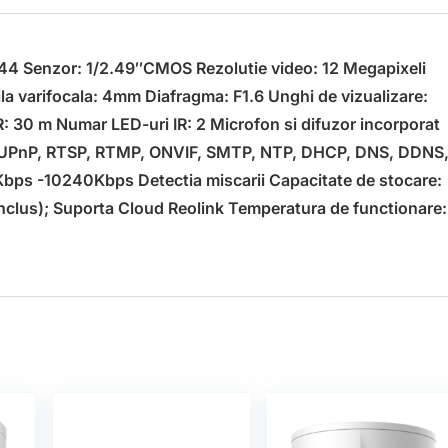
4 Senzor: 1/2.49″CMOS Rezolutie video: 12 Megapixeli
la varifocala: 4mm Diafragma: F1.6 Unghi de vizualizare:
IR: 30 m Numar LED-uri IR: 2 Microfon si difuzor incorporat
, UPnP, RTSP, RTMP, ONVIF, SMTP, NTP, DHCP, DNS, DDNS
Kbps -10240Kbps Detectia miscarii Capacitate de stocare:
nclus); Suporta Cloud Reolink Temperatura de functionare: