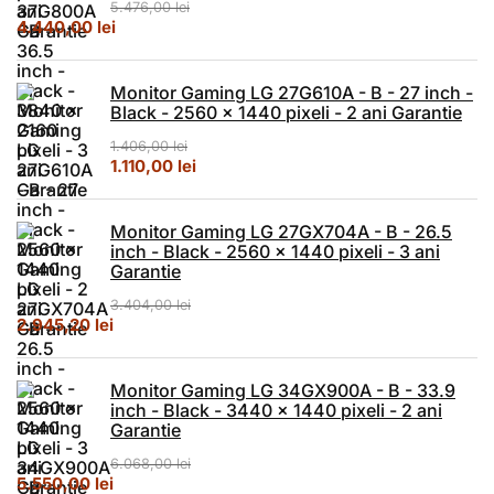
5.476,00
lei
Prețul inițial a fost: 5.476,00 lei.
Prețul curent este: 4.440,00 lei.
4.440,00
lei
Monitor Gaming LG 27G610A - B - 27 inch -
Black - 2560 x 1440 pixeli - 2 ani Garantie
1.406,00
lei
Prețul inițial a fost: 1.406,00 lei.
Prețul curent este: 1.110,00 lei.
1.110,00
lei
Monitor Gaming LG 27GX704A - B - 26.5
inch - Black - 2560 x 1440 pixeli - 3 ani
Garantie
3.404,00
lei
Prețul inițial a fost: 3.404,00 lei.
Prețul curent este: 2.945,20 lei.
2.945,20
lei
Monitor Gaming LG 34GX900A - B - 33.9
inch - Black - 3440 x 1440 pixeli - 2 ani
Garantie
6.068,00
lei
Prețul inițial a fost: 6.068,00 lei.
Prețul curent este: 5.550,00 lei.
5.550,00
lei