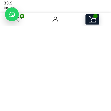
0
0
A.W.P.S Store
Electronice, IT & Device-uri Smart pentru acasă și birou
ANDIMA W.P. SOLUTIONS SRL
Str. Mihai Viteazu nr. 25, Seini, Maramureș, România
CUI 38528411
J24/1930/23.11.2017
Email:
contact@awps-store.ro
Program suport: Luni–Vineri, 09:00–17:00
Utile
Contact