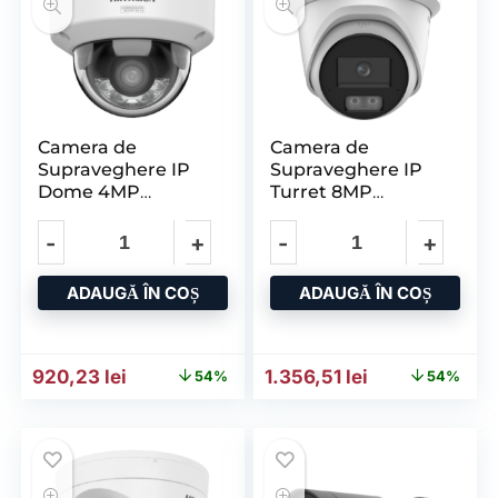
Camera de
Camera de
Supraveghere IP
Supraveghere IP
Dome 4MP
Turret 8MP
HIKVISION DS-
HIKVISION DS-
2CD2147G3-
2CD2387G3-
LIY(2.8MM), Lentila
LIY(2.8MM), Lentila
Fixa
Fixa
ADAUGĂ ÎN COȘ
ADAUGĂ ÎN COȘ
Prețul inițial a fost: 1.998,65 lei.
Prețul curent este: 920,23 lei.
Prețul inițial a fost: 2.947
Prețul curent e
920,23
lei
1.356,51
lei
54%
54%