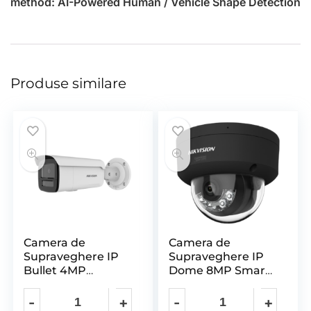
method: AI-Powered Human / Vehicle Shape Detection
Produse similare
Camera de
Camera de
Supraveghere IP
Supraveghere IP
Bullet 4MP
Dome 8MP Smart
HIKVISION DS-
Hybrid Light with
2CD2T43G2-