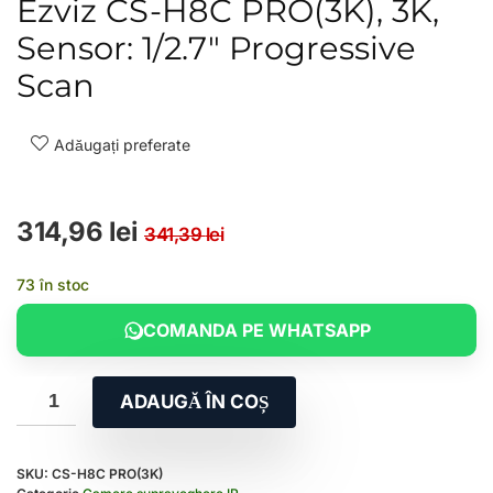
Ezviz CS-H8C PRO(3K), 3K,
Sensor: 1/2.7″ Progressive
Scan
Adăugați preferate
Prețul inițial a fost: 34
Prețul curent este: 314
314,96
lei
341,39
lei
73 în stoc
COMANDA PE WHATSAPP
ADAUGĂ ÎN COȘ
SKU:
CS-H8C PRO(3K)