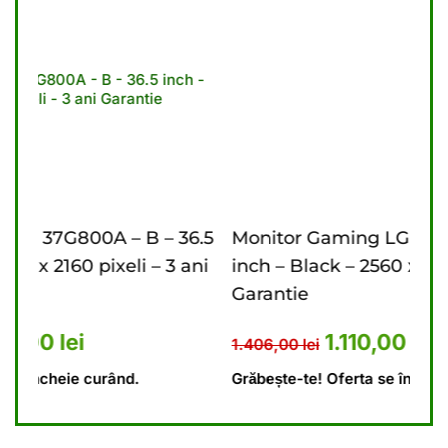
 36.5
Monitor Gaming LG 27G610A – B – 27
M
3 ani
inch – Black – 2560 x 1440 pixeli – 2 ani
i
Garantie
G
5.476,00 lei.
urent este: 4.440,00 lei.
Prețul inițial a fost: 1.406,00
Prețul curent este
1.110,00
lei
1.406,00
lei
9
Grăbește-te! Oferta se încheie curând.
G