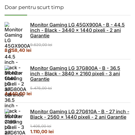
Doar pentru scurt timp
Monitor Gaming LG 45GX900A - B - 44.5
inch - Black - 3440 x 1440 pixeli - 2 ani
Garantie
9.620,00
lei
Prețul inițial a fost: 9.620,00 lei.
Prețul curent este: 8.258,40 lei.
8.258,40
lei
Monitor Gaming LG 37G800A - B - 36.5
inch - Black - 3840 x 2160 pixeli - 3 ani
Garantie
5.476,00
lei
Prețul inițial a fost: 5.476,00 lei.
Prețul curent este: 4.440,00 lei.
4.440,00
lei
Monitor Gaming LG 27G610A - B - 27 inch -
Black - 2560 x 1440 pixeli - 2 ani Garantie
1.406,00
lei
Prețul inițial a fost: 1.406,00 lei.
Prețul curent este: 1.110,00 lei.
1.110,00
lei