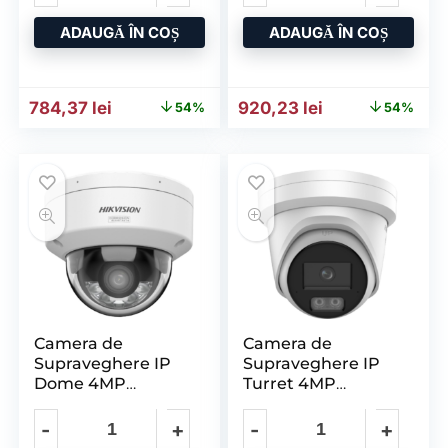
LIS2U/SL(2.8MM),
Lentila
ADAUGĂ ÎN COȘ
ADAUGĂ ÎN COȘ
Prețul inițial a fost: 1.702,18 lei.
Prețul curent este: 784,37 lei.
Prețul inițial a fost: 1.998
Prețul curent e
784,37
lei
920,23
lei
54%
54%
Camera de
Camera de
Supraveghere IP
Supraveghere IP
Dome 4MP
Turret 4MP
HIKVISION DS-
HIKVISION DS-
2CD2147G3-
2CD2347G3-
LIY(2.8MM), Lentila
LI2UY(2.8MM),