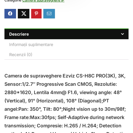
Categorie
Camere supraveghere IP
Descriere
Informații suplimentare
Recenzii (0)
Camera de supraveghere Ezviz CS-H8C PRO(3K), 3K,
Sensor:1/2.7″ Progressive Scan CMOS, Rezolutie:
2880*1620, Lentila 4mm@ F1.6, viewing angle: 48°
(Vertical), 91° (Horizontal), 108° (Diagonal);PT
angel:Pan: 350°, Tilt: 80°;Night vision up to 30m/98f;
Frame rate:Max:30fps; Self-Adaptive during network
transmission; Compresie: H.265 / H.264; Detection