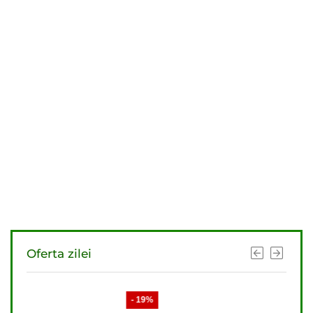
Oferta zilei
- 19%
- 21%