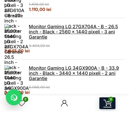
1.406,00
lei
Prețul inițial a fost: 1.406,00 lei.
Prețul curent este: 1.110,00 lei.
1.110,00
lei
Monitor Gaming LG 27GX704A - B - 26.5
inch - Black - 2560 x 1440 pixeli - 3 ani
Garantie
3.404,00
lei
Prețul inițial a fost: 3.404,00 lei.
Prețul curent este: 2.945,20 lei.
2.945,20
lei
Monitor Gaming LG 34GX900A - B - 33.9
inch - Black - 3440 x 1440 pixeli - 2 ani
Garantie
6.068,00
lei
Prețul inițial a fost: 6.068,00 lei.
Prețul curent este: 5.550,00 lei.
5.550,00
lei
0
0