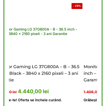
- 19%
- 2
B – 36.5
Monitor Gaming LG 27G610A – B – 27
i – 3 ani
inch – Black – 2560 x 1440 pixeli – 2 ani
Garantie
st: 5.476,00 lei.
l curent este: 4.440,00 lei.
Prețul inițial a fost: 1.406
Prețul curent e
1.110,00
lei
1.406,00
lei
.
Grăbește-te! Oferta se încheie curând.