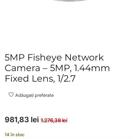
5MP Fisheye Network
Camera – 5MP, 1.44mm
Fixed Lens, 1/2.7
Adăugați preferate
Prețul inițial a fost: 
Prețul curent este: 9
981,83
lei
1.276,38
lei
14 în stoc