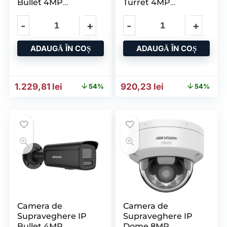
Bullet 4MP
Turret 4MP
HIKVISION DS-
HIKVISION DS-
2CD2643G2-
2CD2347G3-
LIZS2U(2.8-12MM),
LI2UY(2.8MM)/BK,
Lentila
Lentila
ADAUGĂ ÎN COȘ
ADAUGĂ ÎN COȘ
Prețul inițial a fost: 2.671,44 lei.
Prețul curent este: 1.229,81 lei.
Prețul inițial a fost: 1.998
Prețul curent e
1.229,81
lei
920,23
lei
54%
54%
Camera de
Camera de
Supraveghere IP
Supraveghere IP
Bullet 4MP
Dome 8MP