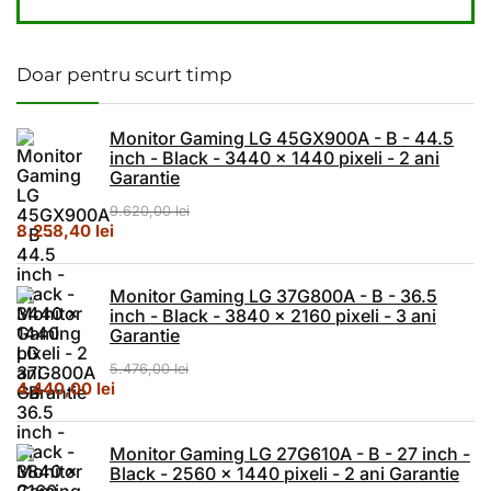
Doar pentru scurt timp
Monitor Gaming LG 45GX900A - B - 44.5
inch - Black - 3440 x 1440 pixeli - 2 ani
Garantie
9.620,00
lei
Prețul inițial a fost: 9.620,00 lei.
Prețul curent este: 8.258,40 lei.
8.258,40
lei
Monitor Gaming LG 37G800A - B - 36.5
inch - Black - 3840 x 2160 pixeli - 3 ani
Garantie
5.476,00
lei
Prețul inițial a fost: 5.476,00 lei.
Prețul curent este: 4.440,00 lei.
4.440,00
lei
Monitor Gaming LG 27G610A - B - 27 inch -
Black - 2560 x 1440 pixeli - 2 ani Garantie