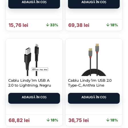
ADAUGĂ ÎN COȘ
ADAUGĂ ÎN COȘ
Prețul inițial a fost: 23,56 lei.
Prețul curent este: 15,76 lei.
Prețul inițial a fost: 84,20
Prețul curent est
15,76
lei
69,38
lei
33%
18%
Cablu Lindy 1m USB A
Cablu Lindy 1m USB 2.0
2.0 to Lightning, Negru
Type-C, Anthra Line
ADAUGĂ ÎN COȘ
ADAUGĂ ÎN COȘ
Prețul inițial a fost: 83,53 lei.
Prețul curent este: 68,82 lei.
Prețul inițial a fost: 44,58
Prețul curent est
68,82
lei
36,75
lei
18%
18%