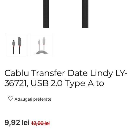
Cablu Transfer Date Lindy LY-
36721, USB 2.0 Type A to
Adăugați preferate
Prețul inițial a fost: 12,00 
Prețul curent este: 9,92 le
9,92
lei
12,00
lei