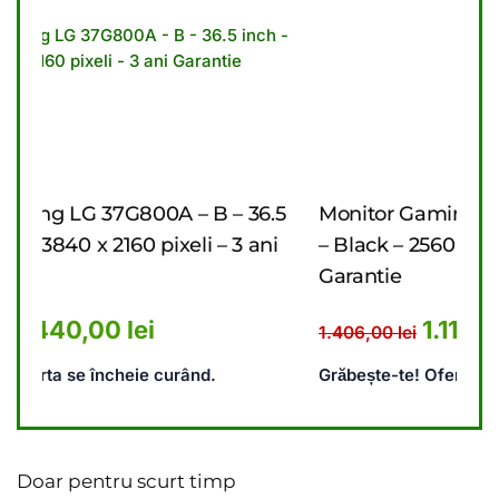
– 36.5
Monitor Gaming LG 27G610A – B – 27 inch
 3 ani
– Black – 2560 x 1440 pixeli – 2 ani
Garantie
: 5.476,00 lei.
 curent este: 4.440,00 lei.
Prețul inițial a fost: 1.406,
Prețul curent es
1.110,00
lei
1.406,00
lei
Grăbește-te! Oferta se încheie curând.
Doar pentru scurt timp