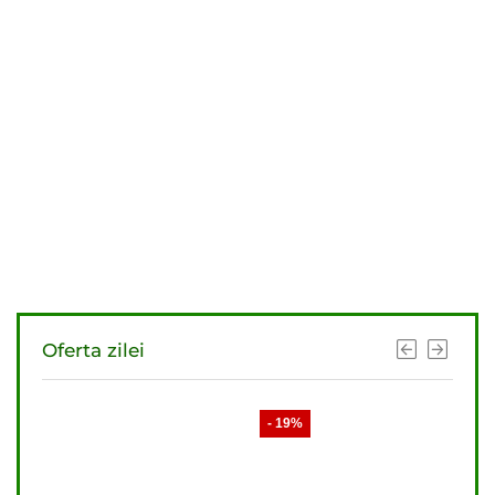
Oferta zilei
- 19%
- 21%