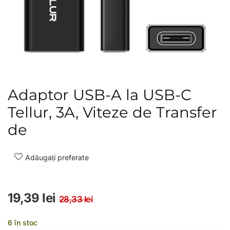
Adaptor USB-A la USB-C
Tellur, 3A, Viteze de Transfer
de
Adăugați preferate
Prețul inițial a fost: 28,3
Prețul curent este: 19,39
19,39
lei
28,33
lei
6 în stoc