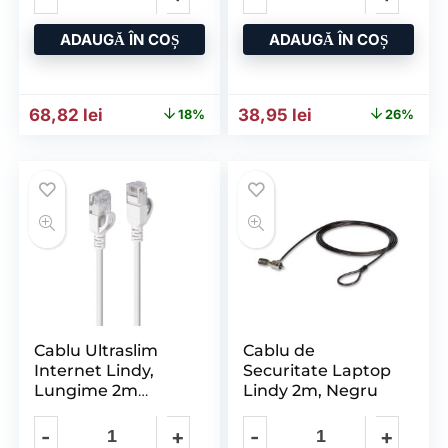
ADAUGĂ ÎN COȘ
ADAUGĂ ÎN COȘ
Prețul inițial a fost: 83,53 lei.
Prețul curent este: 68,82 lei.
Prețul inițial a fost: 52,78
Prețul curent est
68,82
lei
38,95
lei
18%
26%
Cablu Ultraslim
Cablu de
Internet Lindy,
Securitate Laptop
Lungime 2m
Lindy 2m, Negru
Cat.6A U/UTP
Lszh, Latime