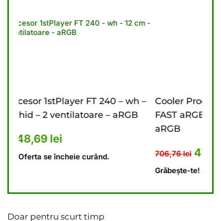
0 – wh –
Cooler Procesor 1stPlayer FT 360 – bk
– aRGB
FAST aRGB – 12 cm – 3 ventilatoare –
aRGB
673,10 lei.
ent este: 448,69 lei.
Prețul inițial a fost: 706,76 
Prețul curent este
472,18
lei
706,76
lei
Grăbește-te! Oferta se încheie curând.
Doar pentru scurt timp