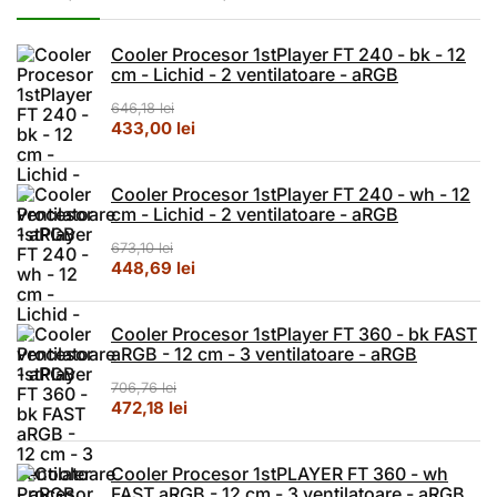
Cooler Procesor 1stPlayer FT 240 - bk - 12
cm - Lichid - 2 ventilatoare - aRGB
646,18
lei
Prețul inițial a fost: 646,18 lei.
Prețul curent este: 433,00 lei.
433,00
lei
Cooler Procesor 1stPlayer FT 240 - wh - 12
cm - Lichid - 2 ventilatoare - aRGB
673,10
lei
Prețul inițial a fost: 673,10 lei.
Prețul curent este: 448,69 lei.
448,69
lei
Cooler Procesor 1stPlayer FT 360 - bk FAST
aRGB - 12 cm - 3 ventilatoare - aRGB
706,76
lei
Prețul inițial a fost: 706,76 lei.
Prețul curent este: 472,18 lei.
472,18
lei
Cooler Procesor 1stPLAYER FT 360 - wh
FAST aRGB - 12 cm - 3 ventilatoare - aRGB