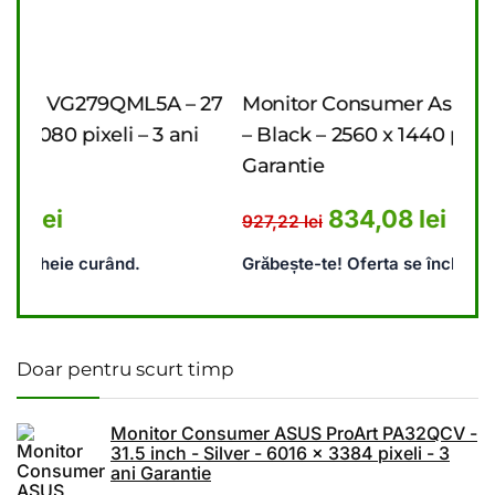
– 27
Monitor Consumer Asus VA27AQ – 27 inch
M
ani
– Black – 2560 x 1440 pixeli – 3 ani
– 
Garantie
an
.489,62 lei.
ent este: 1.261,88 lei.
Prețul inițial a fost: 927,22 lei.
Prețul curent este: 
834,08
lei
927,22
lei
10
Grăbește-te! Oferta se încheie curând.
Gr
Doar pentru scurt timp
Monitor Consumer ASUS ProArt PA32QCV -
31.5 inch - Silver - 6016 x 3384 pixeli - 3
ani Garantie