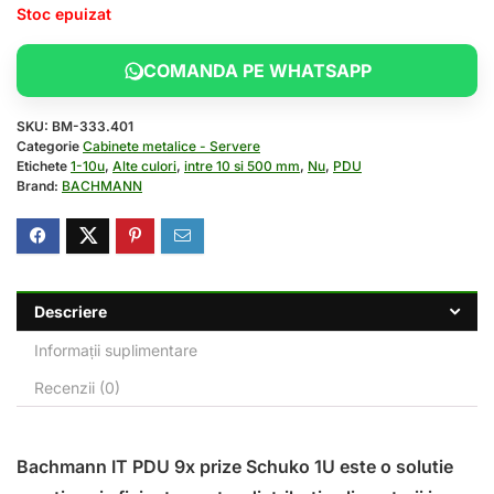
Stoc epuizat
COMANDA PE WHATSAPP
SKU:
BM-333.401
Categorie
Cabinete metalice - Servere
Etichete
1-10u
,
Alte culori
,
intre 10 si 500 mm
,
Nu
,
PDU
Brand:
BACHMANN
Descriere
Informații suplimentare
Recenzii (0)
Bachmann IT PDU 9x prize Schuko 1U este o solutie