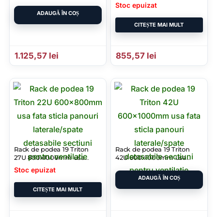
inch – negru – 4
600mm adancime usa
Stoc epuizat
ventilatoare 230V/60W cu
sticla panouri laterale fixe
ADAUGĂ ÎN COȘ
termostat – flux axial
sectiuni ventilatie activa
CITEȘTE MAI MULT
– 1
1.125,57
lei
855,57
lei
Rack de podea 19 Triton
Rack de podea 19 Triton
27U 800x1000mm usa
42U 600x1000mm usa
fata sticla panouri
fata sticla panouri
Stoc epuizat
laterale/spate detasabile
laterale/spate detasabile
ADAUGĂ ÎN COȘ
sectiuni pentru ventilatie
sectiuni pentru ventilatie
CITEȘTE MAI MULT