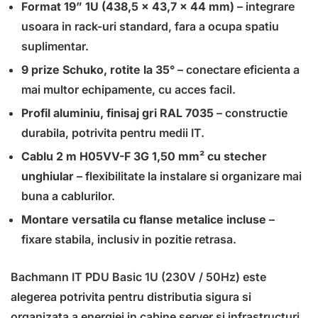
Format 19” 1U (438,5 x 43,7 x 44 mm)
– integrare
usoara in rack-uri standard, fara a ocupa spatiu
suplimentar.
9 prize Schuko, rotite la 35°
– conectare eficienta a
mai multor echipamente, cu acces facil.
Profil aluminiu, finisaj gri RAL 7035
– constructie
durabila, potrivita pentru medii IT.
Cablu 2 m H05VV-F 3G 1,50 mm² cu stecher
unghiular
– flexibilitate la instalare si organizare mai
buna a cablurilor.
Montare versatila cu flanse metalice incluse
–
fixare stabila, inclusiv in pozitie retrasa.
Bachmann IT PDU Basic 1U (230V / 50Hz) este
alegerea potrivita pentru distributia sigura si
organizata a energiei in cabine server si infrastructuri