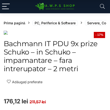
Prima pagină
PC, Periferice & Software
Servere, Com
- 17%
Bachmann IT PDU 9x prize
Schuko – in Schuko –
impamantare – fara
intrerupator – 2 metri
Adăugați preferate
Prețul inițial a fost: 211,
Prețul curent este: 176,1
176,12
lei
211,57
lei