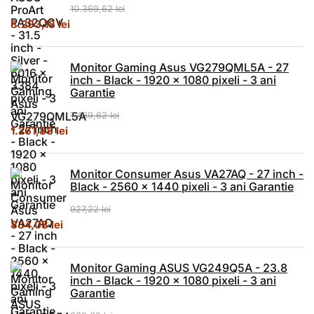
10.369,62
lei
Prețul inițial a fost: 10.369,62 lei.
Prețul curent este: 8.293,18 lei.
8.293,18
lei
Monitor Gaming Asus VG279QML5A - 27
inch - Black - 1920 x 1080 pixeli - 3 ani
Garantie
1.489,62
lei
Prețul inițial a fost: 1.489,62 lei.
Prețul curent este: 1.261,88 lei.
1.261,88
lei
Monitor Consumer Asus VA27AQ - 27 inch -
Black - 2560 x 1440 pixeli - 3 ani Garantie
927,22
lei
Prețul inițial a fost: 927,22 lei.
Prețul curent este: 834,08 lei.
834,08
lei
Monitor Gaming ASUS VG249Q5A - 23.8
inch - Black - 1920 x 1080 pixeli - 3 ani
Garantie