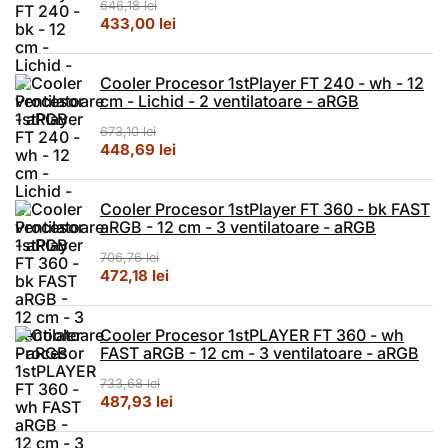
646,18
lei
Prețul inițial a fost: 646,18 lei.
Prețul curent este: 433,00 lei.
433,00
lei
Cooler Procesor 1stPlayer FT 240 - wh - 12
cm - Lichid - 2 ventilatoare - aRGB
673,10
lei
Prețul inițial a fost: 673,10 lei.
Prețul curent este: 448,69 lei.
448,69
lei
Cooler Procesor 1stPlayer FT 360 - bk FAST
aRGB - 12 cm - 3 ventilatoare - aRGB
706,76
lei
Prețul inițial a fost: 706,76 lei.
Prețul curent este: 472,18 lei.
472,18
lei
Cooler Procesor 1stPLAYER FT 360 - wh
FAST aRGB - 12 cm - 3 ventilatoare - aRGB
733,68
lei
Prețul inițial a fost: 733,68 lei.
Prețul curent este: 487,93 lei.
487,93
lei