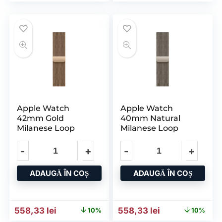
Apple Watch
Apple Watch
42mm Gold
40mm Natural
Milanese Loop
Milanese Loop
ADAUGĂ ÎN COȘ
ADAUGĂ ÎN COȘ
Prețul inițial a fost: 621,75 lei.
Prețul curent este: 558,33 lei.
Prețul inițial a fost: 621,7
Prețul curent e
558,33
lei
558,33
lei
10%
10%