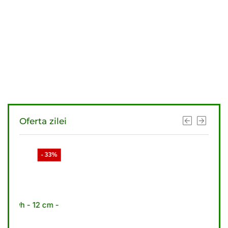
Oferta zilei
- 33%
- 33%