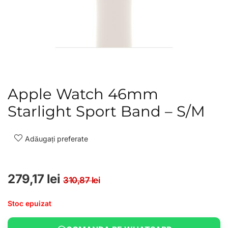
Apple Watch 46mm
Starlight Sport Band – S/M
Adăugați preferate
Prețul inițial a fost: 310
Prețul curent este: 279,
279,17
lei
310,87
lei
Stoc epuizat