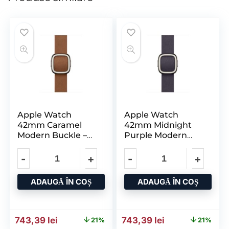
Apple Watch
Apple Watch
42mm Caramel
42mm Midnight
Modern Buckle –
Purple Modern
Large
Buckle – Medium
ADAUGĂ ÎN COȘ
ADAUGĂ ÎN COȘ
Prețul inițial a fost: 940,41 lei.
Prețul curent este: 743,39 lei.
Prețul inițial a fost: 940,4
Prețul curent e
743,39
lei
743,39
lei
21%
21%