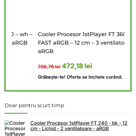
h –
Cooler Procesor 1stPlayer FT 360 – bk
Coo
GB
FAST aRGB – 12 cm – 3 ventilatoare –
cm 
aRGB
10 lei.
este: 448,69 lei.
646
Prețul inițial a fost: 706,76 lei.
Prețul curent este: 47
472,18
lei
706,76
lei
Grăb
Grăbește-te! Oferta se încheie curând.
Doar pentru scurt timp
Cooler Procesor 1stPlayer FT 240 - bk - 12
cm - Lichid - 2 ventilatoare - aRGB