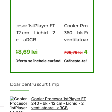
 FT
Cooler Procesor 1stPlayer FT
Cooler Pro
 – 2
360 – bk FAST aRGB – 12 cm – 3
240 – bk – 
ventilatoare – aRGB
ventilatoa
 fost: 673,10 lei.
ul curent este: 448,69 lei.
Prețul inițial a fost: 706,76 lei
Prețul curent este: 
Pr
472,18
lei
4
706,76
lei
646,18
lei
 curând.
Grăbește-te! Oferta se încheie curând.
Grăbește-te!
Doar pentru scurt timp
Cooler Procesor 1stPlayer FT
240 - bk - 12 cm - Lichid - 2
ventilatoare - aRGB