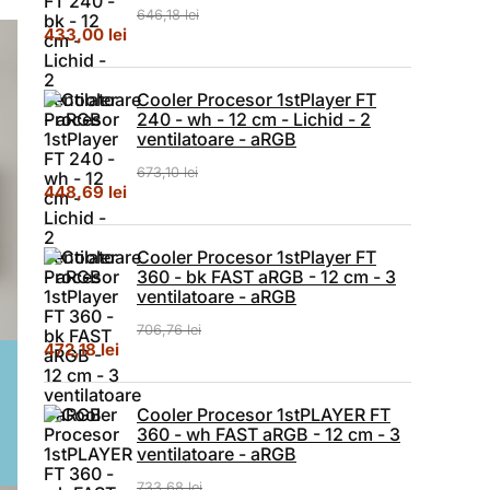
646,18
lei
Prețul inițial a fost: 646,18 lei.
Prețul curent este: 433,00 lei.
433,00
lei
Cooler Procesor 1stPlayer FT
240 - wh - 12 cm - Lichid - 2
ventilatoare - aRGB
673,10
lei
Prețul inițial a fost: 673,10 lei.
Prețul curent este: 448,69 lei.
448,69
lei
Cooler Procesor 1stPlayer FT
360 - bk FAST aRGB - 12 cm - 3
ventilatoare - aRGB
706,76
lei
Prețul inițial a fost: 706,76 lei.
Prețul curent este: 472,18 lei.
472,18
lei
Cooler Procesor 1stPLAYER FT
360 - wh FAST aRGB - 12 cm - 3
ventilatoare - aRGB
733,68
lei