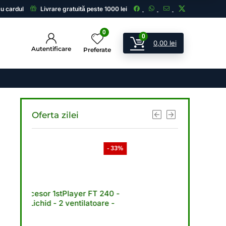
cu cardul
Livrare gratuită peste 1000 lei
0
0
0,00
lei
Autentificare
Preferate
Oferta zilei
- 33%
- 33%