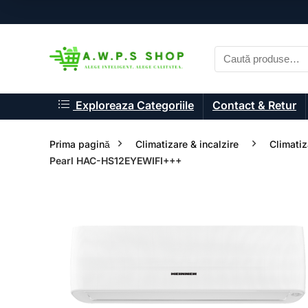
Exploreaza Categoriile
Contact & Retur
Prima pagină
Climatizare & incalzire
Climatiz
Pearl HAC-HS12EYEWIFI+++
- 33%
- 33%