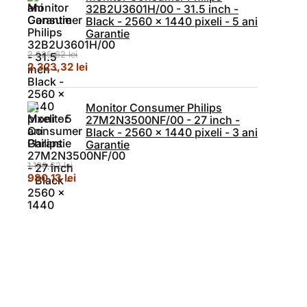
32B2U3601H/00 - 31.5 inch -
Black - 2560 x 1440 pixeli - 5 ani
Garantie
2.525,62
lei
Prețul inițial a fost: 2.525,62 lei.
Prețul curent este: 2.323,32 lei.
2.323,32
lei
Monitor Consumer Philips
27M2N3500NF/00 - 27 inch -
Black - 2560 x 1440 pixeli - 3 ani
Garantie
1.193,62
lei
Prețul inițial a fost: 1.193,62 lei.
Prețul curent este: 980,13 lei.
980,13
lei