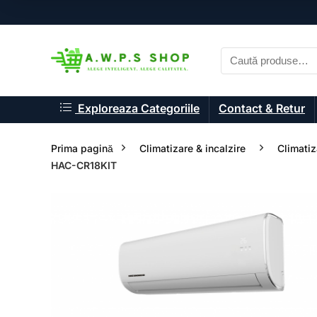
Exploreaza Categoriile
Contact & Retur
Prima pagină
Climatizare & incalzire
Climatiz
HAC-CR18KIT
- 12%
- 11%