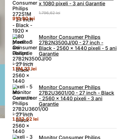
x 1080 pixeli - 3 ani Garantie
1.796,62
lei
Prețul inițial a fost: 1.796,62 lei.
Prețul curent este: 910,90 lei.
910,90
lei
Monitor Consumer Philips
27B2N3500J/00 - 27 inch -
Black - 2560 x 1440 pixeli - 5 ani
Garantie
1.341,62
lei
Prețul inițial a fost: 1.341,62 lei.
Prețul curent este: 1.174,23 lei.
1.174,23
lei
Monitor Consumer Philips
27B2U3601/00 - 27 inch - Black
- 2560 x 1440 pixeli - 3 ani
Garantie
1.711,62
lei
Prețul inițial a fost: 1.711,62 lei.
Prețul curent este: 1.523,62 lei.
1.523,62
lei
Monitor Consumer Philips