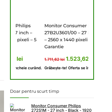
s
Monitor Consumer Philips
Monitor C
 –
27B2U3601/00 – 27 inch – Black
272S1M – 2
 – 5
– 2560 x 1440 pixeli – 3 ani
x 1080 pixe
Garantie
1.796,62
lei
a fost: 1.341,62 lei.
ețul curent este: 1.174,23 lei.
Prețul inițial a fost: 1.711,62 l
Prețul curent est
1.523,62
lei
1.711,62
lei
Grăbește-te!
 curând.
Grăbește-te! Oferta se încheie curând.
Doar pentru scurt timp
Monitor Consumer Philips
272S1M - 27 inch - Black - 1920