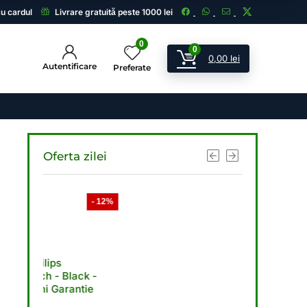
cu cardul
Livrare gratuită peste 1000 lei
0
0
0,00
lei
Autentificare
Preferate
Oferta zilei
- 12%
- 11%