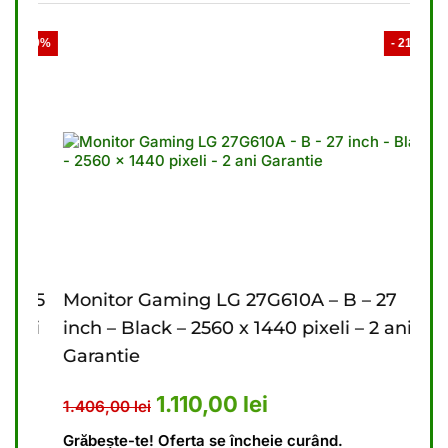
- 19%
- 21%
6.5
Monitor Gaming LG 27G610A – B – 27
Mon
ni
inch – Black – 2560 x 1440 pixeli – 2 ani
inch
Garantie
Gar
476,00 lei.
ent este: 4.440,00 lei.
Prețul inițial a fost: 1.406,00 le
Prețul curent este: 1
1.110,00
lei
1.406,00
lei
9.62
Grăbește-te! Oferta se încheie curând.
Grăbe