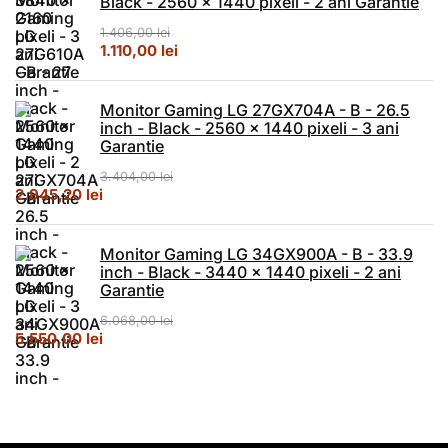
Black - 2560 x 1440 pixeli - 2 ani Garantie
1.406,00
lei
Prețul inițial a fost: 1.406,00 lei.
Prețul curent este: 1.110,00 lei.
1.110,00
lei
Monitor Gaming LG 27GX704A - B - 26.5
inch - Black - 2560 x 1440 pixeli - 3 ani
Garantie
3.404,00
lei
Prețul inițial a fost: 3.404,00 lei.
Prețul curent este: 2.945,20 lei.
2.945,20
lei
Monitor Gaming LG 34GX900A - B - 33.9
inch - Black - 3440 x 1440 pixeli - 2 ani
Garantie
6.068,00
lei
Prețul inițial a fost: 6.068,00 lei.
Prețul curent este: 5.550,00 lei.
5.550,00
lei