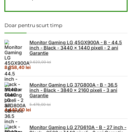
Doar pentru scurt timp
Monitor Gaming LG 45GX900A - B - 44.5
inch - Black - 3440 x 1440 pixeli - 2 ani
Garantie
9.620,00
lei
Prețul inițial a fost: 9.620,00 lei.
Prețul curent este: 8.258,40 lei.
8.258,40
lei
Monitor Gaming LG 37G800A - B - 36.5
inch - Black - 3840 x 2160 pixeli - 3 ani
Garantie
5.476,00
lei
Prețul inițial a fost: 5.476,00 lei.
Prețul curent este: 4.440,00 lei.
4.440,00
lei
Monitor Gaming LG 27G610A - B - 27 inch -