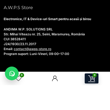
A.W.P.S Store
Electronice, IT & Device-uri Smart pentru acasă și birou
ANDIMA W.P. SOLUTIONS SRL
Str. Mihai Viteazu nr. 25, Seini, Maramureș, România
CUI 38528411
J24/1930/23.11.2017
Email:
contact@awps-store.ro
Program suport: Luni–Vineri, 09:00–17:00
Utile
0
0
Contact
Catalog produse
Oferte & Promoții
Contul meu