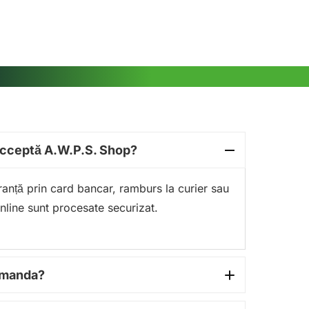
acceptă A.W.P.S. Shop?
guranță prin card bancar, ramburs la curier sau
online sunt procesate securizat.
comanda?