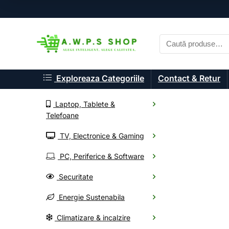
Exploreaza Categoriile
Contact & Retur
Laptop, Tablete &
Telefoane
TV, Electronice & Gaming
A.W.P.S. Shop
PC, Periferice & Software
Componente P
Securitate
Energie Sustenabila
Alege din mii de electr
Climatizare & incalzire
Oferte noi, livrare rapid