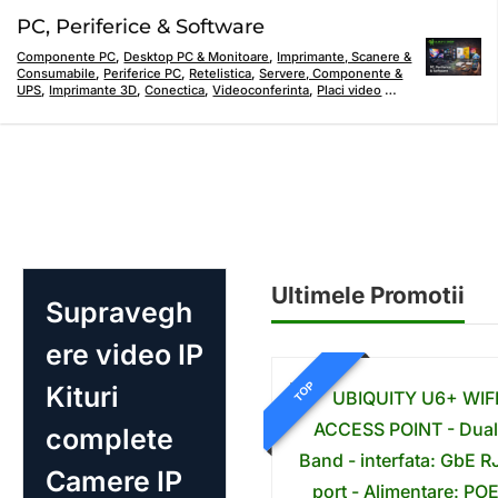
PC, Periferice & Software
Componente PC
,
Desktop PC & Monitoare
,
Imprimante, Scanere &
Consumabile
,
Periferice PC
,
Retelistica
,
Servere, Componente &
UPS
,
Imprimante 3D
,
Conectica
,
Videoconferinta
,
Placi video
…
Ultimele Promotii
Supravegh
ere video IP
TOP
Kituri
complete
Camere IP