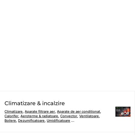
Climatizare & incalzire
Climatizare
,
Aparate filtrare aer
,
Aparate de aer conditionat
,
Calorifer
,
Aeroterme & radiatoare
,
Convector
,
Ventilatoare
,
Boilere
,
Dezumificatoare
,
Umidificatoare
…