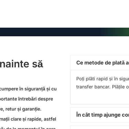
înainte să
Ce metode de plată 
Poți plăti rapid și în si
transfer bancar. Plățile 
 cumpere în siguranță și cu
portante întrebări despre
, retur și garanție.
În cât timp ajunge 
ții clare și rapide, astfel