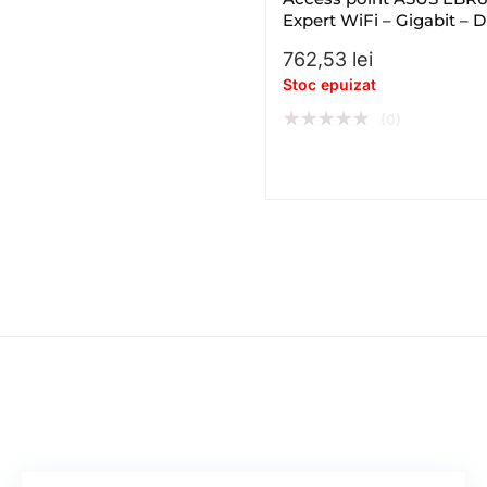
Expert WiFi – Gigabit – D
– band – WiFi 6 – AX
762,53
lei
Stoc epuizat
★
★
★
★
★
(0)