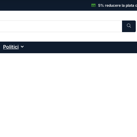
5% reducere la plata 
Politici
C, Electronice și accesor
onice: smartphone-uri, laptopuri, sisteme desktop
ă și garanția unui magazin de încredere.