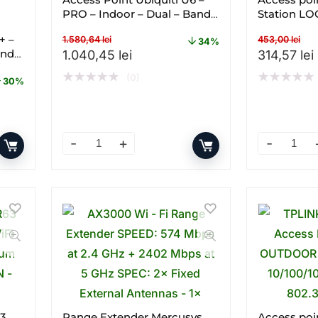
PRO – Indoor – Dual – Band –
Station L
Gigabit
GHz
+ –
1.580,64
lei
453,00
lei
34%
and –
Prețul inițial a fost: 1.580,64 lei.
Prețul curent este: 1.040,45 lei
Prețul iniț
1.040,45
lei
314,57
lei
★
★
★
★
★
★
★
★
★
★
(0)
30%
3,70 lei.
 este: 691,74 lei.
 – Gigabit – PoE – Dual – band – WI – FI cantitate
Access Point Ubiquiti U6 – PRO – Indoor – Dual 
Access poi
63
Range Extender Mercusys
Access poi