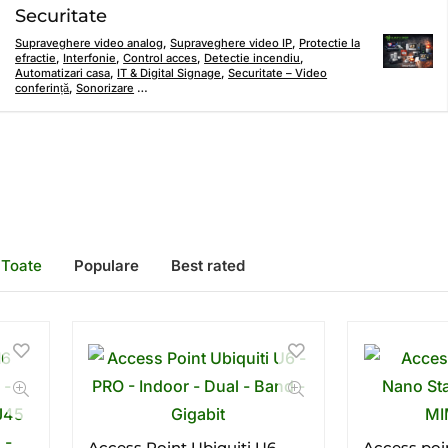
Securitate
Supraveghere video analog
,
Supraveghere video IP
,
Protectie la
efractie
,
Interfonie
,
Control acces
,
Detectie incendiu
,
Automatizari casa
,
IT & Digital Signage
,
Securitate – Video
conferință
,
Sonorizare
…
Toate
Populare
Best rated
Access Point Ubiquiti U6 –
Access poi