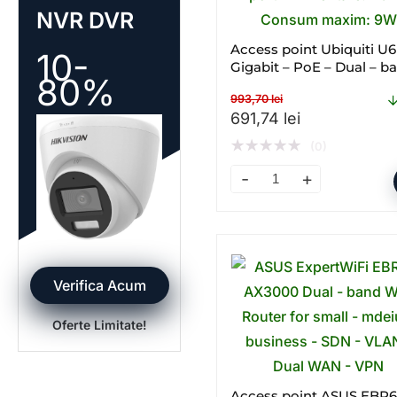
NVR DVR
Access point Ubiquiti U6
10-
Gigabit – PoE – Dual – b
80%
WI – FI
993,70
lei
Prețul inițial a fost: 99
Prețul curent
691,74
lei
★
★
★
★
★
(0)
Access point Ubiquiti U6+
Verifica Acum
Oferte Limitate!
Access point ASUS EBR