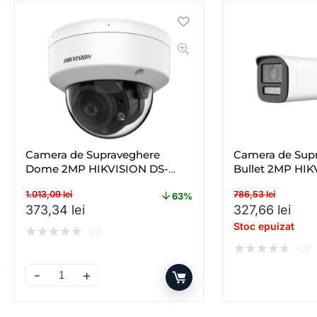
Camera de Supraveghere
Camera de Sup
Dome 2MP HIKVISION DS-
Bullet 2MP HIK
2CE50DF3T-VPLSZE(2.8-
2CE19DF3T-LSZ
1.013,09
lei
786,53
lei
12MM), Lentila Varifocala: 2.8-
Lentila Varifoc
63%
Prețul inițial a fost: 1.013,09 lei.
Prețul curent este: 373,34 lei.
Prețul inițial a
Preț
373,34
lei
327,66
lei
12mm
Stoc epuizat
★
★
★
★
★
(0)
★
★
★
★
★
(0)
Camera de Supraveghere Dome 2MP HIKVISION DS-2CE