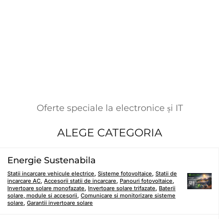
Oferte speciale la electronice și IT
ALEGE CATEGORIA
Energie Sustenabila
Statii incarcare vehicule electrice
,
Sisteme fotovoltaice
,
Statii de
incarcare AC
,
Accesorii statii de incarcare
,
Panouri fotovoltaice
,
Invertoare solare monofazate
,
Invertoare solare trifazate
,
Baterii
solare, module si accesorii
,
Comunicare si monitorizare sisteme
solare
,
Garantii invertoare solare