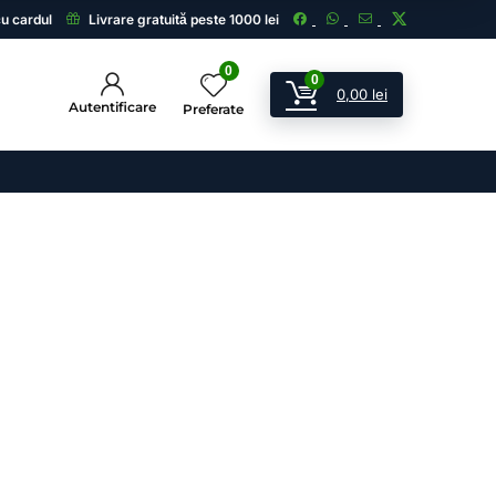
cu cardul
Livrare gratuită peste 1000 lei
0
0
0,00
lei
Autentificare
Preferate
ii
 și echipamente de supraveghere.