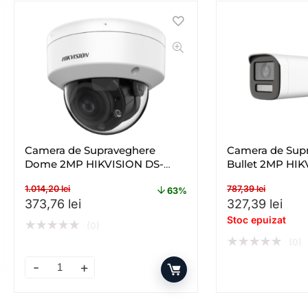
Camera de Supraveghere
Camera de Sup
Dome 2MP HIKVISION DS-
Bullet 2MP HIK
2CE50DF3T-VPLSZE(2.8-
2CE19DF3T-LSZ
1.014,20
lei
787,39
lei
12MM), Lentila Varifocala: 2.8-
Lentila Varifoc
63%
Prețul inițial a fost: 1.014,20 lei.
Prețul curent este: 373,76 lei.
Prețul inițial a
Preț
373,76
lei
327,39
lei
12mm
Stoc epuizat
★
★
★
★
★
(0)
★
★
★
★
★
(0)
Camera de Supraveghere Dome 2MP HIKVISION DS-2CE