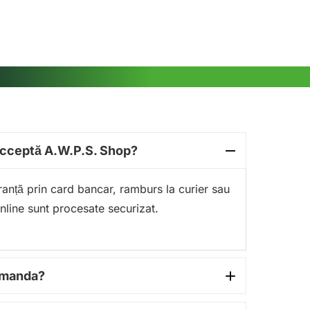
acceptă A.W.P.S. Shop?
guranță prin card bancar, ramburs la curier sau
online sunt procesate securizat.
comanda?