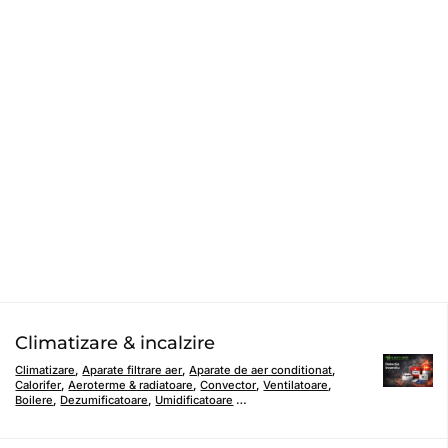
Climatizare & incalzire
Climatizare
,
Aparate filtrare aer
,
Aparate de aer conditionat
,
Calorifer
,
Aeroterme & radiatoare
,
Convector
,
Ventilatoare
,
Boilere
,
Dezumificatoare
,
Umidificatoare
…