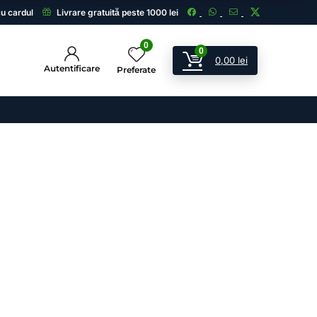
cu cardul
Livrare gratuită peste 1000 lei
0
0
0,00
lei
Autentificare
Preferate
ii
 și echipamente de supraveghere.