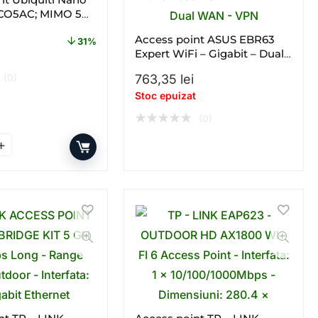
OCO5AC; MIMO 5
Access point ASUS EBR63
31%
.
ial a fost: 452,60 lei.
rețul curent este: 314,31 lei.
Expert WiFi – Gigabit – Dual
– band – WiFi 6 – AX
(0)
763,35
lei
Stoc epuizat
★
★
★
★
★
(0)
– Band – Gigabit cantitate
nt Ubiquiti Nano Station LOCO5AC; MIMO 5 GHz cantitate