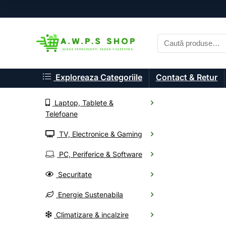
Exploreaza Categoriile
Contact & Retur
Laptop, Tablete &
Telefoane
TV, Electronice & Gaming
A.W.P.S. Shop
PC, Periferice & Software
Componente P
Securitate
Energie Sustenabila
Alege din mii de electr
Climatizare & incalzire
Oferte noi, livrare rapid