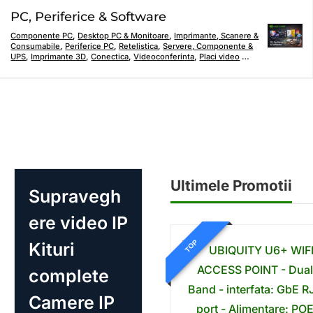
PC, Periferice & Software
Componente PC
,
Desktop PC & Monitoare
,
Imprimante, Scanere &
Consumabile
,
Periferice PC
,
Retelistica
,
Servere, Componente &
UPS
,
Imprimante 3D
,
Conectica
,
Videoconferinta
,
Placi video
…
Ultimele Promotii
Supravegh
ere video IP
TOP
Kituri
complete
Camere IP