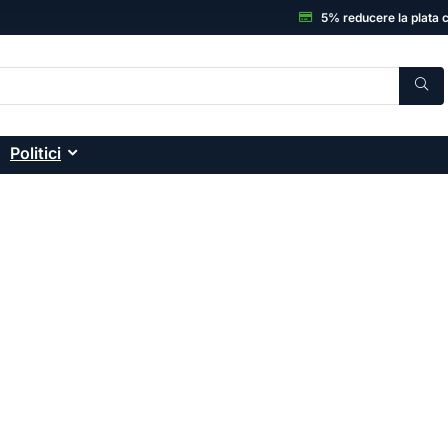
5% reducere la plata 
Politici
C, Electronice și accesor
onice: smartphone-uri, laptopuri, sisteme desktop
ă și garanția unui magazin de încredere.