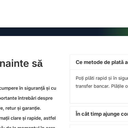
înainte să
Ce metode de plată 
Poți plăti rapid și în si
transfer bancar. Plățile 
 cumpere în siguranță și cu
portante întrebări despre
, retur și garanție.
În cât timp ajunge 
ții clare și rapide, astfel