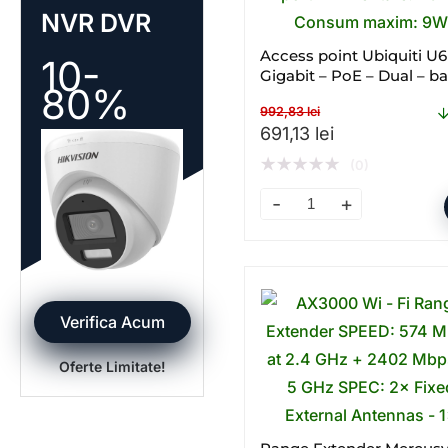
NVR DVR
Access point Ubiquiti U6
10-
Gigabit – PoE – Dual – b
80%
WI – FI
992,83
lei
Prețul inițial a fost: 99
Prețul curent 
691,13
lei
★
★
★
★
★
(0)
Access point Ubiquiti U6+
Verifica Acum
Oferte Limitate!