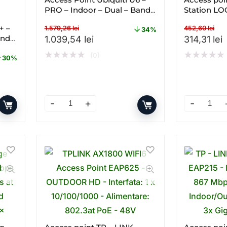
PRO – Indoor – Dual – Band –
Station L
Gigabit
GHz
+ –
1.579,26
lei
452,60
lei
34%
and –
Prețul inițial a fost: 1.579,26 lei.
Prețul curent este: 1.039,54 lei
Prețul iniț
P
1.039,54
lei
314,31
lei
★
★
★
★
★
★
★
★
★
★
(0)
30%
2,83 lei.
este: 691,13 lei.
 – Gigabit – PoE – Dual – band – WI – FI cantitate
Access Point Ubiquiti U6 – PRO – Indoor – Dual 
Access poi