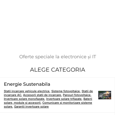
Oferte speciale la electronice și IT
ALEGE CATEGORIA
Energie Sustenabila
Statii incarcare vehicule electrice
,
Sisteme fotovoltaice
,
Statii de
incarcare AC
,
Accesorii statii de incarcare
,
Panouri fotovoltaice
,
Invertoare solare monofazate
,
Invertoare solare trifazate
,
Baterii
solare, module si accesorii
,
Comunicare si monitorizare sisteme
solare
,
Garantii invertoare solare