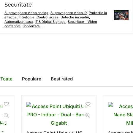
Securitate
Supraveghere video analog
,
Supraveghere video IP
,
Protectie la
efractie
,
Interfonie
,
Control acces
,
Detectie incendiu
,
Automatizari casa
,
IT & Digital Signage
,
Securitate – Video
conferință
,
Sonorizare
…
Toate
Populare
Best rated
Access Point Ubiquiti U6 –
Access poi