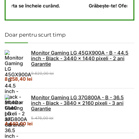
Grăbește-te! Oferta se încheie curând.
Doar pentru scurt timp
Monitor Gaming LG 45GX900A - B - 44.5
inch - Black - 3440 x 1440 pixeli - 2 ani
Garantie
9.620,00
lei
Prețul inițial a fost: 9.620,00 lei.
Prețul curent este: 8.258,40 lei.
8.258,40
lei
Monitor Gaming LG 37G800A - B - 36.5
inch - Black - 3840 x 2160 pixeli - 3 ani
Garantie
5.476,00
lei
Prețul inițial a fost: 5.476,00 lei.
Prețul curent este: 4.440,00 lei.
4.440,00
lei