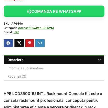
COMANDA PE WHATSAPP
SKU:
AF644A
Categorie
Accesorii Switch-uri KVM
Brand:
HPE
Descriere
Informații suplimentare
Recenzii (0)
HPE LCD8500 1U INTL Rackmount Console Kit este o
consola rackmount profesionala, conceputa pentru
administrarea eficienta a serverelor direct din rack.