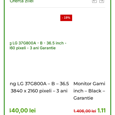
Oferta zilei
- 19%
- 21%
 – 36.5
Monitor Gaming LG 27G610A – B – 27
 – 3 ani
inch – Black – 2560 x 1440 pixeli – 2 ani
Garantie
t: 5.476,00 lei.
 curent este: 4.440,00 lei.
Prețul inițial a fost: 1.406,
Prețul curent es
1.110,00
lei
1.406,00
lei