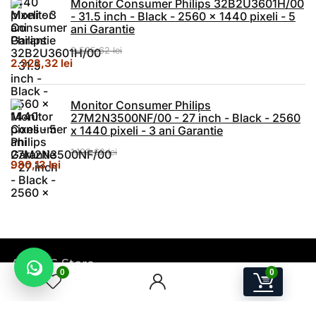
Monitor Consumer Philips 32B2U3601H/00
- 31.5 inch - Black - 2560 x 1440 pixeli - 5
ani Garantie
2.525,62
lei
Prețul inițial a fost: 2.525,62 lei.
Prețul curent este: 2.323,32 lei.
2.323,32
lei
Monitor Consumer Philips
27M2N3500NF/00 - 27 inch - Black - 2560
x 1440 pixeli - 3 ani Garantie
1.193,62
lei
Prețul inițial a fost: 1.193,62 lei.
Prețul curent este: 980,13 lei.
980,13
lei
A.W.P.S Store
0
0
Electronice, IT & Device-uri Smart pentru acasă și birou