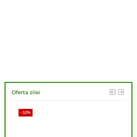
Oferta zilei
- 12%
- 11%