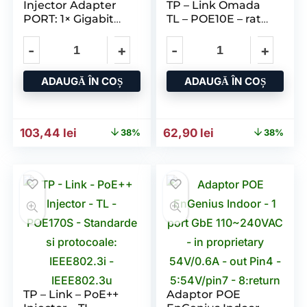
Injector Adapter
TP – Link Omada
PORT: 1× Gigabit
TL – POE10E – rata
PoE Port – 1×
transfer date 100
Gigabit Non – PoE
Mbit/s – viteza
Port SPEC: Data
transfer de date 10
and Power Carried
– 100
ADAUGĂ ÎN COȘ
ADAUGĂ ÎN COȘ
Prețul inițial a fost: 165,76 lei.
Prețul curent este: 103,44 lei.
Prețul inițial a fost: 100,6
Prețul curent est
103,44
lei
62,90
lei
38%
38%
TP – Link – PoE++
Adaptor POE