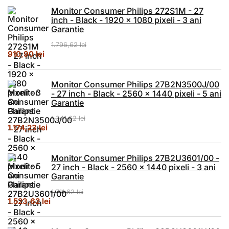
Monitor Consumer Philips 272S1M - 27
inch - Black - 1920 x 1080 pixeli - 3 ani
Garantie
1.796,62
lei
Prețul inițial a fost: 1.796,62 lei.
Prețul curent este: 910,90 lei.
910,90
lei
Monitor Consumer Philips 27B2N3500J/00
- 27 inch - Black - 2560 x 1440 pixeli - 5 ani
Garantie
1.341,62
lei
Prețul inițial a fost: 1.341,62 lei.
Prețul curent este: 1.174,23 lei.
1.174,23
lei
Monitor Consumer Philips 27B2U3601/00 -
27 inch - Black - 2560 x 1440 pixeli - 3 ani
Garantie
1.711,62
lei
Prețul inițial a fost: 1.711,62 lei.
Prețul curent este: 1.523,62 lei.
1.523,62
lei