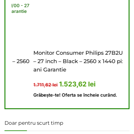
Monitor Consumer Philips 27B2U3601/00
Mon
560
– 27 inch – Black – 2560 x 1440 pixeli – 3
inch
ani Garantie
Gar
41,62 lei.
 este: 1.174,23 lei.
Prețul inițial a fost: 1.711,62 lei.
Prețul curent este: 
1.523,62
lei
1.711,62
lei
1.79
Grăbește-te! Oferta se încheie curând.
Grăbe
Doar pentru scurt timp