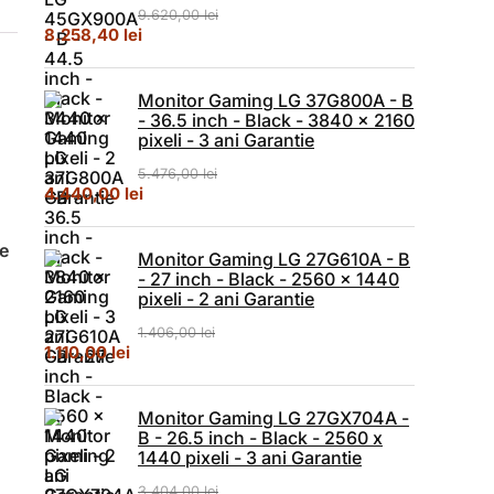
9.620,00
lei
Prețul inițial a fost: 9.620,00 lei.
Prețul curent este: 8.258,40 lei.
8.258,40
lei
Monitor Gaming LG 37G800A - B
- 36.5 inch - Black - 3840 x 2160
pixeli - 3 ani Garantie
5.476,00
lei
Prețul inițial a fost: 5.476,00 lei.
Prețul curent este: 4.440,00 lei.
4.440,00
lei
re
Monitor Gaming LG 27G610A - B
- 27 inch - Black - 2560 x 1440
pixeli - 2 ani Garantie
1.406,00
lei
Prețul inițial a fost: 1.406,00 lei.
Prețul curent este: 1.110,00 lei.
1.110,00
lei
Monitor Gaming LG 27GX704A -
B - 26.5 inch - Black - 2560 x
1440 pixeli - 3 ani Garantie
3.404,00
lei