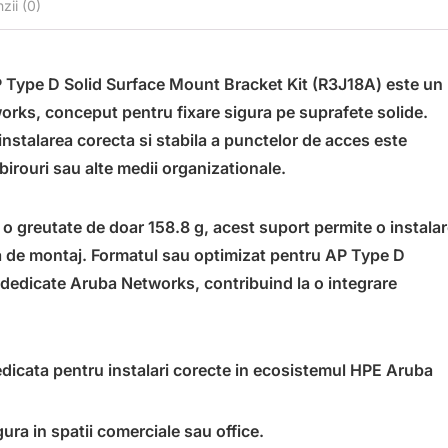
zii (0)
ype D Solid Surface Mount Bracket Kit (R3J18A) este un
rks, conceput pentru fixare sigura pe suprafete solide.
 instalarea corecta si stabila a punctelor de acces este
birouri sau alte medii organizationale.
o greutate de doar 158.8 g, acest suport permite o instala
tura de montaj. Formatul sau optimizat pentru AP Type D
e dedicate Aruba Networks, contribuind la o integrare
edicata pentru instalari corecte in ecosistemul HPE Aruba
igura in spatii comerciale sau office.