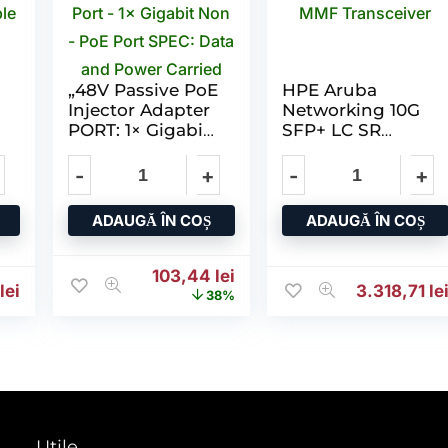
„48V Passive PoE
HPE Aruba
Injector Adapter
Networking 10G
PORT: 1× Gigabit
SFP+ LC SR
PoE Port – 1×
300m OM3 MMF
Gigabit Non –
Transceiver
PoE Port SPEC:
Data and Power
ADAUGĂ ÎN COȘ
ADAUGĂ ÎN COȘ
Carried
Prețul inițial a fost: 165,76 lei.
Prețul curent este: 103,44
103,44
lei
6
lei
3.318,71
le
38%
Utile