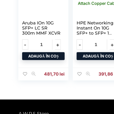
Aruba IOn 10G
HPE Networking
SFP+ LC SR
Instant On 10G
300m MMF XCVR
SFP+ to SFP+ 1m
Direct Attach
Copper Cable
ADAUGĂ ÎN COȘ
ADAUGĂ ÎN COȘ
481,70
lei
391,8
A.W.P.S Store