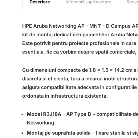
Descriere
Informații suplimentare
Recen
HPE Aruba Networking AP – MNT – D Campus AP T
kit de montaj dedicat echipamentelor Aruba Netwo
Este potrivit pentru proiecte profesionale in care
esentiala, fie ca vorbim despre spatii comerciale, 
Cu dimensiuni compacte de 1.8 x 1.5 x 14.2 cm si 
discreta si eficienta, fara a incarca inutil struc
asigura compatibilitate adecvata in configuratiil
ordonata in infrastructura existenta.
Model R3J18A – AP Type D
– compatibilitate d
Networking.
Montaj pe suprafata solida
– fixare stabila si s