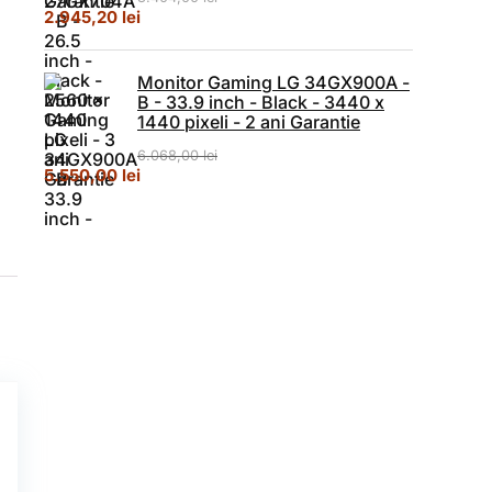
Prețul inițial a fost: 3.404,00 lei.
Prețul curent este: 2.945,20 lei.
2.945,20
lei
Monitor Gaming LG 34GX900A -
B - 33.9 inch - Black - 3440 x
1440 pixeli - 2 ani Garantie
6.068,00
lei
Prețul inițial a fost: 6.068,00 lei.
Prețul curent este: 5.550,00 lei.
5.550,00
lei