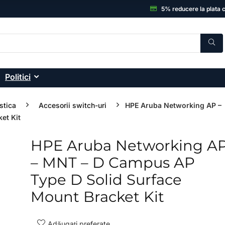
5% reducere la plata 
Politici
stica
Accesorii switch-uri
HPE Aruba Networking AP –
et Kit
HPE Aruba Networking A
- 14%
– MNT – D Campus AP
Type D Solid Surface
Mount Bracket Kit
Adăugați preferate