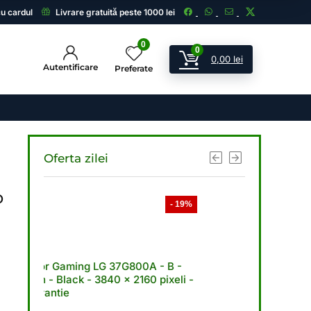
cu cardul
Livrare gratuită peste 1000 lei
0
0
0,00
lei
Autentificare
Preferate
Oferta zilei
P
- 19%
- 21%