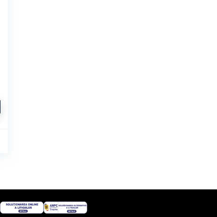
 lei.
i