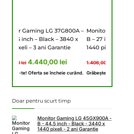
7G800A –
Monitor Gaming LG 27G610A –
Monitor
 3840 x
B – 27 inch – Black – 2560 x
– B – 44
ntie
1440 pixeli – 2 ani Garantie
1440 pix
40 lei.
al a fost: 5.476,00 lei.
Prețul curent este: 4.440,00 lei.
Prețul inițial a fost: 1.406,
Prețul curent es
lei
1.110,00
lei
1.406,00
lei
9.620,00
ie curând.
Grăbește-te! Oferta se încheie curând.
Grăbește-t
Doar pentru scurt timp
Monitor Gaming LG 45GX900A -
B - 44.5 inch - Black - 3440 x
1440 pixeli - 2 ani Garantie