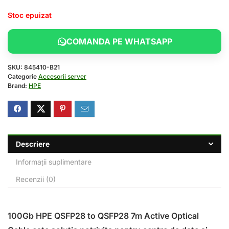
Stoc epuizat
COMANDA PE WHATSAPP
SKU:
845410-B21
Categorie
Accesorii server
Brand:
HPE
Descriere
Informații suplimentare
Recenzii (0)
100Gb HPE QSFP28 to QSFP28 7m Active Optical