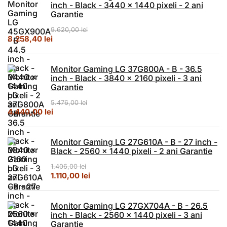
inch - Black - 3440 x 1440 pixeli - 2 ani
Garantie
9.620,00
lei
Prețul inițial a fost: 9.620,00 lei.
Prețul curent este: 8.258,40 lei.
8.258,40
lei
Monitor Gaming LG 37G800A - B - 36.5
inch - Black - 3840 x 2160 pixeli - 3 ani
Garantie
5.476,00
lei
Prețul inițial a fost: 5.476,00 lei.
Prețul curent este: 4.440,00 lei.
4.440,00
lei
Monitor Gaming LG 27G610A - B - 27 inch -
Black - 2560 x 1440 pixeli - 2 ani Garantie
1.406,00
lei
Prețul inițial a fost: 1.406,00 lei.
Prețul curent este: 1.110,00 lei.
1.110,00
lei
Monitor Gaming LG 27GX704A - B - 26.5
inch - Black - 2560 x 1440 pixeli - 3 ani
Garantie