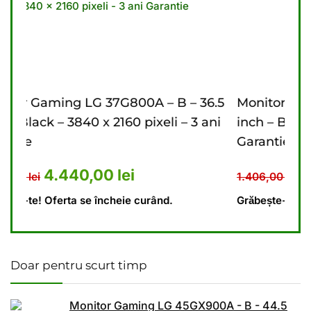
B – 36.5
Monitor Gaming LG 27G610A – B – 27
 – 3 ani
inch – Black – 2560 x 1440 pixeli – 2 ani
Garantie
t: 5.476,00 lei.
l curent este: 4.440,00 lei.
Prețul inițial a fost: 1.406
Prețul curent e
1.110,00
lei
1.406,00
lei
Grăbește-te! Oferta se încheie curând.
Doar pentru scurt timp
Monitor Gaming LG 45GX900A - B - 44.5