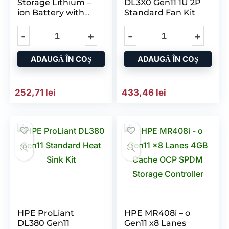
Storage Lithium –
DL3X0 Gen11 1U 2P
ion Battery with
Standard Fan Kit
145mm Cable Kit
ADAUGĂ ÎN COȘ
ADAUGĂ ÎN COȘ
252,71
lei
433,46
lei
HPE ProLiant
HPE MR408i – o
DL380 Gen11
Gen11 x8 Lanes