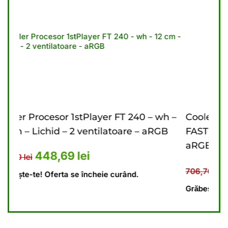
T 240 – wh –
Cooler Procesor 1stPlayer FT 360 – 
oare – aRGB
FAST aRGB – 12 cm – 3 ventilatoare 
aRGB
ost: 673,10 lei.
 curent este: 448,69 lei.
Prețul inițial a fost: 706
Prețul curent 
472,18
lei
706,76
lei
rând.
Grăbește-te! Oferta se încheie curând.