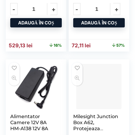
Manta Exterioară
CTB03B
ADAUGĂ ÎN COȘ
ADAUGĂ ÎN COȘ
Prețul inițial a fost: 631,07 lei.
Prețul curent este: 529,13 lei.
Prețul inițial a fost: 165,8
Prețul curent este:
529,13
lei
72,11
lei
16%
57%
Alimentator
Milesight Junction
Camere 12V 8A
Box A62,
HM-A138 12V 8A
Protejeaza
Componentele