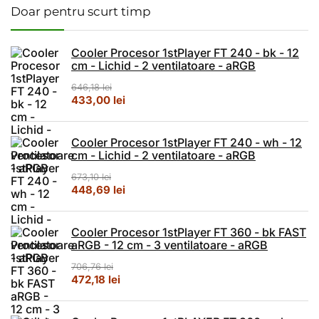
Doar pentru scurt timp
Cooler Procesor 1stPlayer FT 240 - bk - 12
cm - Lichid - 2 ventilatoare - aRGB
646,18
lei
Prețul inițial a fost: 646,18 lei.
Prețul curent este: 433,00 lei.
433,00
lei
Cooler Procesor 1stPlayer FT 240 - wh - 12
cm - Lichid - 2 ventilatoare - aRGB
673,10
lei
Prețul inițial a fost: 673,10 lei.
Prețul curent este: 448,69 lei.
448,69
lei
Cooler Procesor 1stPlayer FT 360 - bk FAST
aRGB - 12 cm - 3 ventilatoare - aRGB
706,76
lei
Prețul inițial a fost: 706,76 lei.
Prețul curent este: 472,18 lei.
472,18
lei