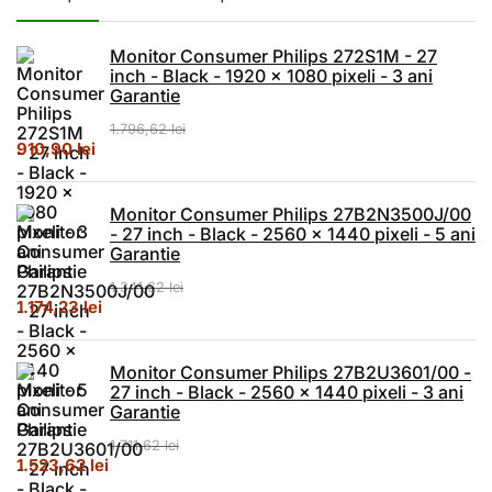
Monitor Consumer Philips 272S1M - 27
inch - Black - 1920 x 1080 pixeli - 3 ani
Garantie
1.796,62
lei
Prețul inițial a fost: 1.796,62 lei.
Prețul curent este: 910,90 lei.
910,90
lei
Monitor Consumer Philips 27B2N3500J/00
- 27 inch - Black - 2560 x 1440 pixeli - 5 ani
Garantie
1.341,62
lei
Prețul inițial a fost: 1.341,62 lei.
Prețul curent este: 1.174,23 lei.
1.174,23
lei
Monitor Consumer Philips 27B2U3601/00 -
27 inch - Black - 2560 x 1440 pixeli - 3 ani
Garantie
1.711,62
lei
Prețul inițial a fost: 1.711,62 lei.
Prețul curent este: 1.523,62 lei.
1.523,62
lei