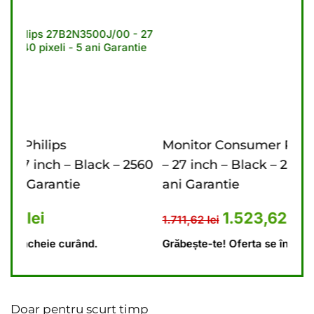
Monitor Consumer Philips 27B2U3601/00
M
– 2560
– 27 inch – Black – 2560 x 1440 pixeli – 3
i
ani Garantie
G
1.341,62 lei.
ent este: 1.174,23 lei.
Prețul inițial a fost: 1.711,62 l
Prețul curent est
1.523,62
lei
1.711,62
lei
1
Grăbește-te! Oferta se încheie curând.
G
Doar pentru scurt timp