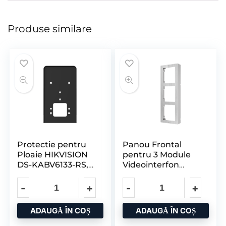
Produse similare
Protectie pentru
Panou Frontal
Ploaie HIKVISION
pentru 3 Module
DS-KABV6133-RS,
Videointerfon
Sgcc, Montaj
Modular
Aplicat, pentru
HIKVISION Ds-Kd-
Seria
ACW3/S;
ADAUGĂ ÎN COȘ
ADAUGĂ ÎN COȘ