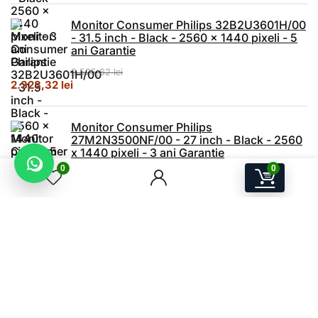
Monitor Consumer Philips 32B2U3601H/00
- 31.5 inch - Black - 2560 x 1440 pixeli - 5
ani Garantie
2.525,62
lei
Prețul inițial a fost: 2.525,62 lei.
Prețul curent este: 2.323,32 lei.
2.323,32
lei
Monitor Consumer Philips
27M2N3500NF/00 - 27 inch - Black - 2560
x 1440 pixeli - 3 ani Garantie
0
0
1.193,62
lei
Prețul inițial a fost: 1.193,62 lei.
Prețul curent este: 980,13 lei.
980,13
lei
A.W.P.S Store