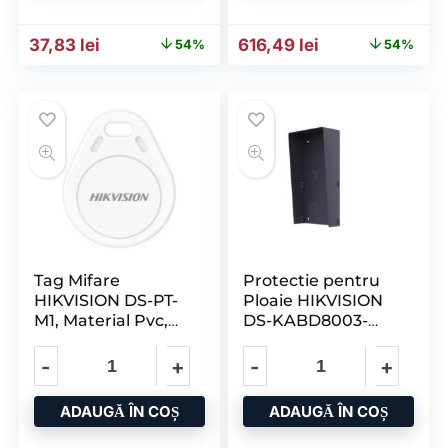
Prețul inițial a fost: 82,18 lei.
Prețul curent este: 37,83 lei.
Prețul inițial a fost: 1.339
Prețul curent es
37,83
lei
616,49
lei
54%
54%
Tag Mifare
Protectie pentru
HIKVISION DS-PT-
Ploaie HIKVISION
M1, Material Pvc,
DS-KABD8003-
Abs, Dimensiuni:
RS2, pentru 2
41x32x3.5mm,
Module din Seria
Culoare
ADAUGĂ ÎN COȘ
ADAUGĂ ÎN COȘ