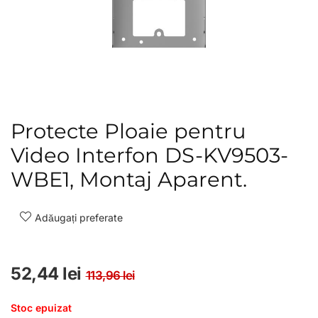
Protecte Ploaie pentru
Video Interfon DS-KV9503-
WBE1, Montaj Aparent.
Adăugați preferate
Prețul inițial a fost: 113,
Prețul curent este: 52,4
52,44
lei
113,96
lei
Stoc epuizat