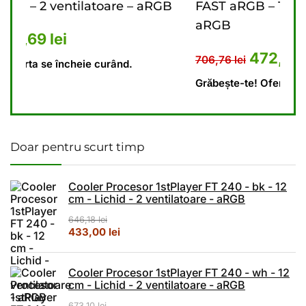
aRGB
FAST aRGB – 12 cm – 3 ventilatoare –
aRGB
73,10 lei.
nt este: 448,69 lei.
Prețul inițial a fost: 706,76 le
Prețul curent este: 
472,18
lei
706,76
lei
Grăbește-te! Oferta se încheie curând.
Doar pentru scurt timp
Cooler Procesor 1stPlayer FT 240 - bk - 12
cm - Lichid - 2 ventilatoare - aRGB
646,18
lei
Prețul inițial a fost: 646,18 lei.
Prețul curent este: 433,00 lei.
433,00
lei
Cooler Procesor 1stPlayer FT 240 - wh - 12
cm - Lichid - 2 ventilatoare - aRGB
673,10
lei