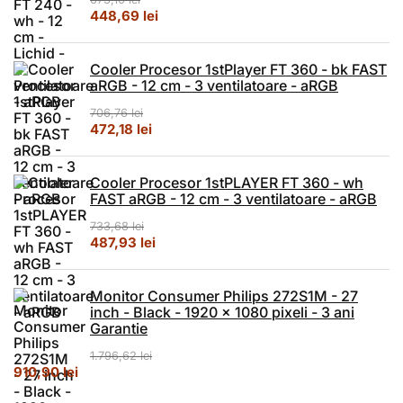
Prețul inițial a fost: 673,10 lei.
Prețul curent este: 448,69 lei.
448,69
lei
Cooler Procesor 1stPlayer FT 360 - bk FAST
aRGB - 12 cm - 3 ventilatoare - aRGB
706,76
lei
Prețul inițial a fost: 706,76 lei.
Prețul curent este: 472,18 lei.
472,18
lei
Cooler Procesor 1stPLAYER FT 360 - wh
FAST aRGB - 12 cm - 3 ventilatoare - aRGB
733,68
lei
Prețul inițial a fost: 733,68 lei.
Prețul curent este: 487,93 lei.
487,93
lei
Monitor Consumer Philips 272S1M - 27
inch - Black - 1920 x 1080 pixeli - 3 ani
Garantie
1.796,62
lei
Prețul inițial a fost: 1.796,62 lei.
Prețul curent este: 910,90 lei.
910,90
lei