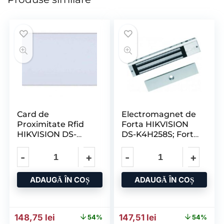
Card de
Electromagnet de
Proximitate Rfid
Forta HIKVISION
HIKVISION DS-
DS-K4H258S; Forta
KEM125; Frecventa
de Retinere:
125KHz, Cip: Em
280kg; Alimentare
ADAUGĂ ÎN COȘ
ADAUGĂ ÎN COȘ
Prețul inițial a fost: 323,54 lei.
Prețul curent este: 148,75 lei.
Prețul inițial a fost: 320,6
Prețul curent est
148,75
lei
147,51
lei
54%
54%