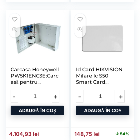
Carcasa Honeywell
Id Card HIKVISION
PW5K1ENC3E;Carc
Mifare Ic S50
asă pentru
Smart Card
Telecomandă cu
Inteligent Care
Montare în Faianță
Pro-
Watch/PRO4200
ADAUGĂ ÎN COȘ
ADAUGĂ ÎN COȘ
Prețul inițial a fost: 323,5
Prețul curent es
4.104,93
lei
148,75
lei
54%