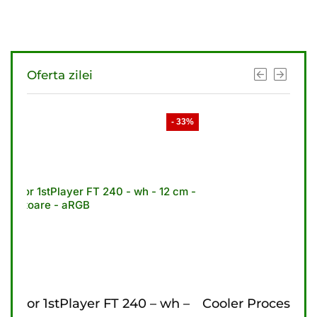
Oferta zilei
- 33%
- 33%
– wh –
Cooler Procesor 1stPlayer FT 360 – bk