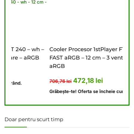
 wh –
Cooler Procesor 1stPlayer FT 360 – bk
Co
RGB
FAST aRGB – 12 cm – 3 ventilatoare –
cm
aRGB
,10 lei.
t este: 448,69 lei.
64
Prețul inițial a fost: 706,76 lei
Prețul curent este: 4
472,18
lei
706,76
lei
Gr
Grăbește-te! Oferta se încheie curând.
Doar pentru scurt timp