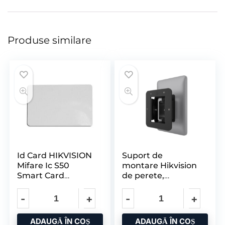
Produse similare
Id Card HIKVISION
Suport de
Mifare Ic S50
montare Hikvision
Smart Card
de perete,
Inteligent Care
material: aluminiu,
greutate: 213g
ADAUGĂ ÎN COȘ
ADAUGĂ ÎN COȘ