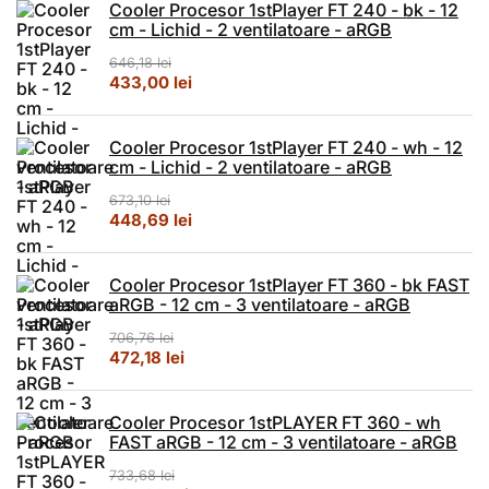
Cooler Procesor 1stPlayer FT 240 - bk - 12
cm - Lichid - 2 ventilatoare - aRGB
646,18
lei
Prețul inițial a fost: 646,18 lei.
Prețul curent este: 433,00 lei.
433,00
lei
Cooler Procesor 1stPlayer FT 240 - wh - 12
cm - Lichid - 2 ventilatoare - aRGB
673,10
lei
Prețul inițial a fost: 673,10 lei.
Prețul curent este: 448,69 lei.
448,69
lei
Cooler Procesor 1stPlayer FT 360 - bk FAST
aRGB - 12 cm - 3 ventilatoare - aRGB
706,76
lei
Prețul inițial a fost: 706,76 lei.
Prețul curent este: 472,18 lei.
472,18
lei
Cooler Procesor 1stPLAYER FT 360 - wh
FAST aRGB - 12 cm - 3 ventilatoare - aRGB
733,68
lei