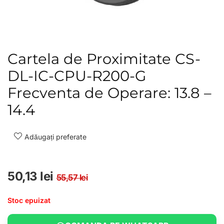
Cartela de Proximitate CS-
DL-IC-CPU-R200-G
Frecventa de Operare: 13.8 –
14.4
Adăugați preferate
Prețul inițial a fost: 55,57
Prețul curent este: 50,13 
50,13
lei
55,57
lei
Stoc epuizat