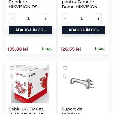
Prindere
pentru Camere
HIKVISION DS-
Dome HIKVISION
1602ZJ-pole-P;
DS-1473ZJ-155,
Grey Aluminum
Dimensiuni: Ø
Alloy 117x
194x310mm
ADAUGĂ ÎN COȘ
ADAUGĂ ÎN COȘ
Prețul inițial a fost: 295,17 lei.
Prețul curent este: 135,88 lei.
Prețul inițial a fost: 275,0
Prețul curent es
135,88
lei
126,55
lei
54%
54%
Cablu U/UTP Cat.
Suport de