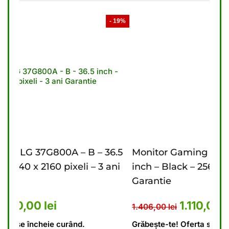
- 19%
- 21%
 36.5
Monitor Gaming LG 27G610A – B – 27
M
3 ani
inch – Black – 2560 x 1440 pixeli – 2 ani
i
Garantie
G
5.476,00 lei.
urent este: 4.440,00 lei.
Prețul inițial a fost: 1.406,00
Prețul curent este
1.110,00
lei
1.406,00
lei
9
Grăbește-te! Oferta se încheie curând.
G