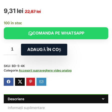
Prețul inițial a fost: 22,87 
Prețul curent este: 9,31 lei
9,31
lei
22,87
lei
100 în stoc
COMANDA PE WHATSAPP
ADAUGĂ ÎN COȘ
SKU:
BD-5-4K
Categorie
Accesorii supraveghere video analog
Descriere
Informații suplimentare