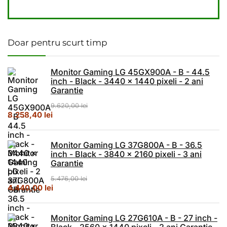
Doar pentru scurt timp
Monitor Gaming LG 45GX900A - B - 44.5
inch - Black - 3440 x 1440 pixeli - 2 ani
Garantie
9.620,00
lei
Prețul inițial a fost: 9.620,00 lei.
Prețul curent este: 8.258,40 lei.
8.258,40
lei
Monitor Gaming LG 37G800A - B - 36.5
inch - Black - 3840 x 2160 pixeli - 3 ani
Garantie
5.476,00
lei
Prețul inițial a fost: 5.476,00 lei.
Prețul curent este: 4.440,00 lei.
4.440,00
lei
Monitor Gaming LG 27G610A - B - 27 inch -
Black - 2560 x 1440 pixeli - 2 ani Garantie