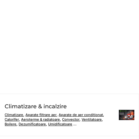
Climatizare & incalzire
Climatizare
,
Aparate filtrare aer
,
Aparate de aer conditionat
,
Calorifer
,
Aeroterme & radiatoare
,
Convector
,
Ventilatoare
,
Boilere
,
Dezumificatoare
,
Umidificatoare
…