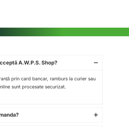
acceptă A.W.P.S. Shop?
guranță prin card bancar, ramburs la curier sau
online sunt procesate securizat.
comanda?