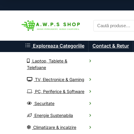
Exploreaza Categoriile
Contact & Retur
Laptop, Tablete &
Telefoane
TV, Electronice & Gaming
A.W.P.S. Shop
PC, Periferice & Software
Componente P
Securitate
Energie Sustenabila
Alege din mii de electr
Climatizare & incalzire
Oferte noi, livrare rapid