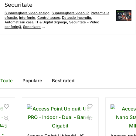
Securitate
Supraveghere video analog
,
Supraveghere video IP
,
Protectie la
efractie
,
Interfonie
,
Control acces
,
Detectie incendiu
,
Automatizari casa
,
IT & Digital Signage
,
Securitate – Video
conferință
,
Sonorizare
…
Toate
Populare
Best rated
Access Point Ubiquiti U6 –
Access poi