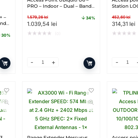
PRO – Indoor – Dual – Band –
Station L
Gigabit
GHz
+ –
1.579,26
lei
452,60
lei
34%
and –
Prețul inițial a fost: 1.579,26 lei.
Prețul curent este: 1.039,54 lei
Prețul iniț
P
1.039,54
lei
314,31
lei
★
★
★
★
★
★
★
★
★
★
(0)
30%
2,83 lei.
este: 691,13 lei.
 – Gigabit – PoE – Dual – band – WI – FI cantitate
Access Point Ubiquiti U6 – PRO – Indoor – Dual 
Access poi
63
Range Extender Mercusys
Access poi