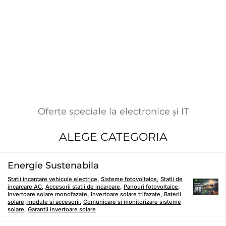
Oferte speciale la electronice și IT
ALEGE CATEGORIA
Energie Sustenabila
Statii incarcare vehicule electrice
,
Sisteme fotovoltaice
,
Statii de
incarcare AC
,
Accesorii statii de incarcare
,
Panouri fotovoltaice
,
Invertoare solare monofazate
,
Invertoare solare trifazate
,
Baterii
solare, module si accesorii
,
Comunicare si monitorizare sisteme
solare
,
Garantii invertoare solare