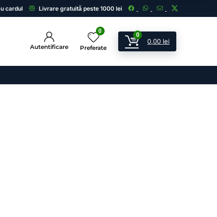
cu cardul
Livrare gratuită peste 1000 lei
0
0
0,00
lei
Autentificare
Preferate
ii
 și echipamente de supraveghere.