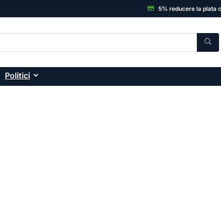
5% reducere la plata 
Politici
C, Electronice și accesor
onice: smartphone-uri, laptopuri, sisteme desktop
ă și garanția unui magazin de încredere.