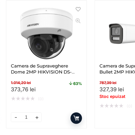
Camera de Supraveghere
Camera de Sup
Dome 2MP HIKVISION DS-
Bullet 2MP HIK
2CE50DF3T-VPLSZE(2.8-
2CE19DF3T-LSZ
1.014,20
lei
787,39
lei
12MM), Lentila Varifocala: 2.8-
Lentila Varifoc
63%
Prețul inițial a fost: 1.014,20 lei.
Prețul curent este: 373,76 lei.
Prețul inițial a
Preț
373,76
lei
327,39
lei
12mm
Stoc epuizat
★
★
★
★
★
(0)
★
★
★
★
★
(0)
Camera de Supraveghere Dome 2MP HIKVISION DS-2CE