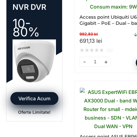
NVR DVR
Access point Ubiquiti U6
10-
Gigabit – PoE – Dual – b
80%
WI – FI
992,83
lei
Prețul inițial a fost: 99
Prețul curent 
691,13
lei
★
★
★
★
★
(0)
Access point Ubiquiti U6+
Verifica Acum
Oferte Limitate!
Access point ASUS EBR