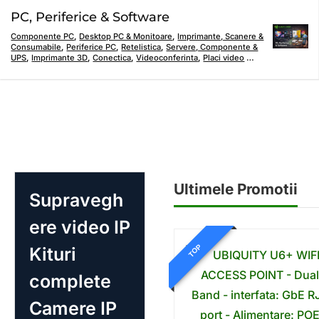
PC, Periferice & Software
Componente PC
,
Desktop PC & Monitoare
,
Imprimante, Scanere &
Consumabile
,
Periferice PC
,
Retelistica
,
Servere, Componente &
UPS
,
Imprimante 3D
,
Conectica
,
Videoconferinta
,
Placi video
…
Ultimele Promotii
Supravegh
ere video IP
TOP
Kituri
complete
Camere IP