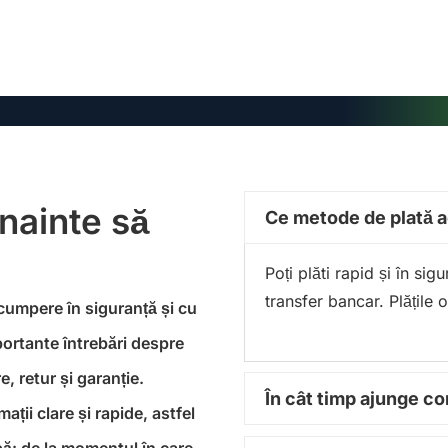
înainte să
Ce metode de plată 
Poți plăti rapid și în si
transfer bancar. Plățile 
 cumpere în siguranță și cu
portante întrebări despre
, retur și garanție.
În cât timp ajunge 
ții clare și rapide, astfel