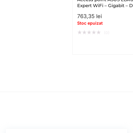
Expert WiFi – Gigabit – D
– band – WiFi 6 – AX
763,35
lei
Stoc epuizat
★
★
★
★
★
(0)