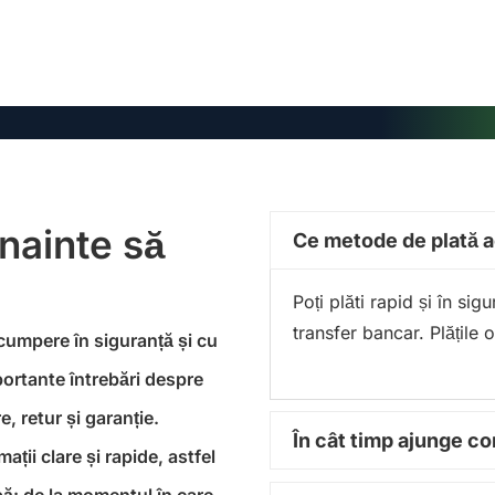
înainte să
Ce metode de plată 
Poți plăti rapid și în si
transfer bancar. Plățile 
 cumpere în siguranță și cu
portante întrebări despre
, retur și garanție.
În cât timp ajunge 
ții clare și rapide, astfel