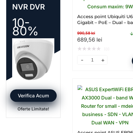
NVR DVR
Access point Ubiquiti U6
10-
Gigabit – PoE – Dual – b
80%
WI – FI
990,58
lei
Prețul inițial a fost: 99
Prețul curen
689,56
lei
★
★
★
★
★
(0)
Access point Ubiquiti U6+
Verifica Acum
Oferte Limitate!
Access point ASUS EBR