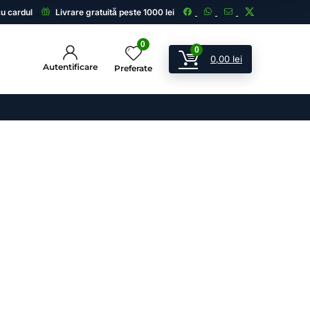
cu cardul
Livrare gratuită peste 1000 lei
0
0
0,00
lei
Autentificare
Preferate
ii
 și echipamente de supraveghere.