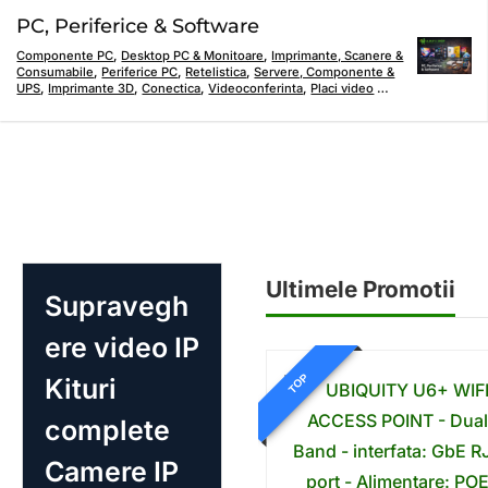
PC, Periferice & Software
Componente PC
,
Desktop PC & Monitoare
,
Imprimante, Scanere &
Consumabile
,
Periferice PC
,
Retelistica
,
Servere, Componente &
UPS
,
Imprimante 3D
,
Conectica
,
Videoconferinta
,
Placi video
…
Ultimele Promotii
Supravegh
ere video IP
TOP
Kituri
complete
Camere IP