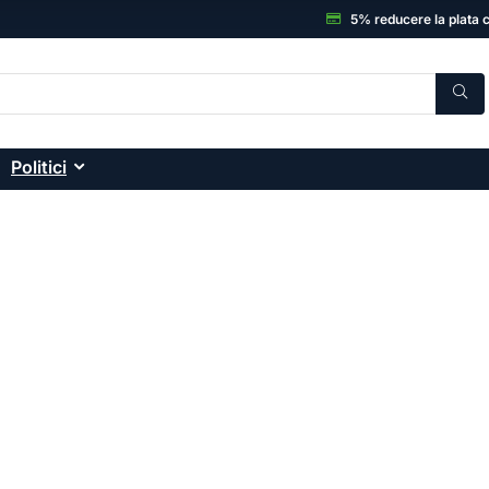
5% reducere la plata 
Politici
C, Electronice și accesor
onice: smartphone-uri, laptopuri, sisteme desktop
ă și garanția unui magazin de încredere.