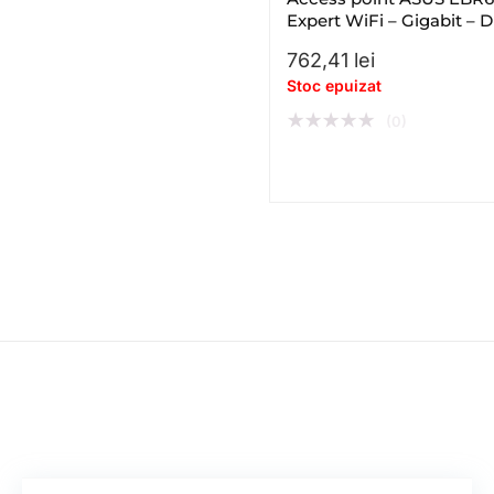
Expert WiFi – Gigabit – D
– band – WiFi 6 – AX
762,41
lei
Stoc epuizat
★
★
★
★
★
(0)