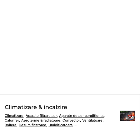
Climatizare & incalzire
Climatizare
,
Aparate filtrare aer
,
Aparate de aer conditionat
,
Calorifer
,
Aeroterme & radiatoare
,
Convector
,
Ventilatoare
,
Boilere
,
Dezumificatoare
,
Umidificatoare
…