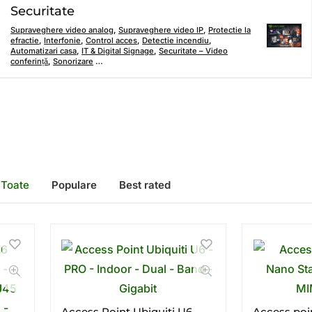
Securitate
Supraveghere video analog
,
Supraveghere video IP
,
Protectie la
efractie
,
Interfonie
,
Control acces
,
Detectie incendiu
,
Automatizari casa
,
IT & Digital Signage
,
Securitate – Video
conferință
,
Sonorizare
…
Toate
Populare
Best rated
Access Point Ubiquiti U6 –
Access poi