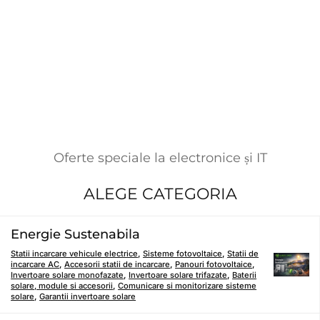
Oferte speciale la electronice și IT
ALEGE CATEGORIA
Energie Sustenabila
Statii incarcare vehicule electrice
,
Sisteme fotovoltaice
,
Statii de
incarcare AC
,
Accesorii statii de incarcare
,
Panouri fotovoltaice
,
Invertoare solare monofazate
,
Invertoare solare trifazate
,
Baterii
solare, module si accesorii
,
Comunicare si monitorizare sisteme
solare
,
Garantii invertoare solare