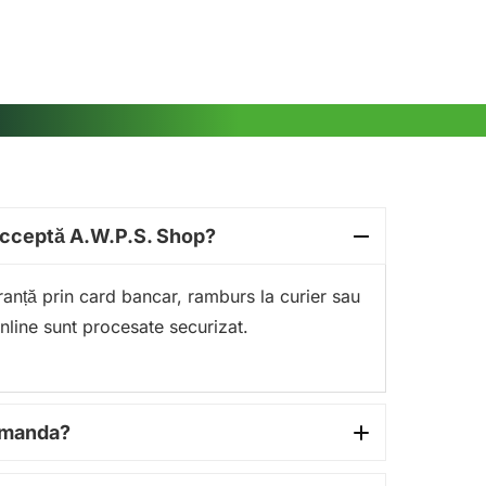
acceptă A.W.P.S. Shop?
guranță prin card bancar, ramburs la curier sau
online sunt procesate securizat.
comanda?