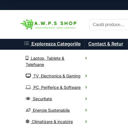
Exploreaza Categoriile
Contact & Retur
Laptop, Tablete &
Telefoane
TV, Electronice & Gaming
A.W.P.S. Shop
PC, Periferice & Software
Componente P
Securitate
Energie Sustenabila
Alege din mii de electr
Climatizare & incalzire
Oferte noi, livrare rapid