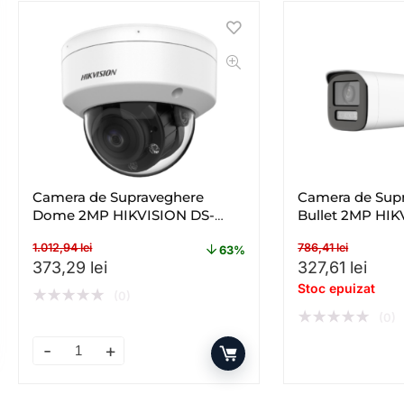
Camera de Supraveghere
Camera de Sup
Dome 2MP HIKVISION DS-
Bullet 2MP HIK
2CE50DF3T-VPLSZE(2.8-
2CE19DF3T-LSZ
1.012,94
lei
786,41
lei
12MM), Lentila Varifocala: 2.8-
Lentila Varifoc
63%
Prețul inițial a fost: 1.012,94 lei.
Prețul curent este: 373,29 lei.
Prețul inițial a
Prețu
373,29
lei
327,61
lei
12mm
Stoc epuizat
★
★
★
★
★
(0)
★
★
★
★
★
(0)
Camera de Supraveghere Dome 2MP HIKVISION DS-2CE