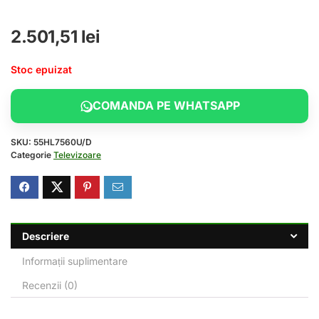
2.501,51
lei
Stoc epuizat
COMANDA PE WHATSAPP
SKU:
55HL7560U/D
Categorie
Televizoare
Descriere
Informații suplimentare
Recenzii (0)