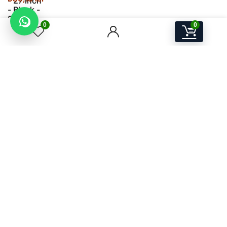
0
0
A.W.P.S Store
Electronice, IT & Device-uri Smart pentru acasă și birou
ANDIMA W.P. SOLUTIONS SRL
Str. Mihai Viteazu nr. 25, Seini, Maramureș, România
CUI 38528411
J24/1930/23.11.2017
Email:
contact@awps-store.ro
Program suport: Luni–Vineri, 09:00–17:00
Utile