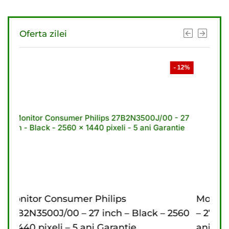
Oferta zilei
- 12%
- 1
Monitor Consumer Philips 27B2U3601
ack – 2560
– 27 inch – Black – 2560 x 1440 pixeli – 
ani Garantie