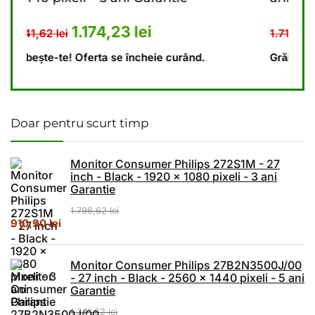
t: 1.341,62 lei.
curent este: 1.174,23 lei.
Prețul inițial a fost: 1.711,
Prețul curent 
1.523,62
lei
1.711,62
lei
d.
Grăbește-te! Oferta se încheie curând.
Doar pentru scurt timp
Monitor Consumer Philips 272S1M - 27
inch - Black - 1920 x 1080 pixeli - 3 ani
Garantie
1.796,62
lei
Prețul inițial a fost: 1.796,62 lei.
Prețul curent este: 910,90 lei.
910,90
lei
Monitor Consumer Philips 27B2N3500J/00
- 27 inch - Black - 2560 x 1440 pixeli - 5 ani
Garantie
1.341,62
lei