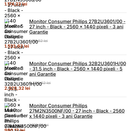
Prețul inițial a fost: 1.341,62 lei.
Prețul curent este: 1.174,23 lei.
1.174,23
lei
Monitor Consumer Philips 27B2U3601/00 -
27 inch - Black - 2560 x 1440 pixeli - 3 ani
Garantie
1.711,62
lei
Prețul inițial a fost: 1.711,62 lei.
Prețul curent este: 1.523,62 lei.
1.523,62
lei
Monitor Consumer Philips 32B2U3601H/00
- 31.5 inch - Black - 2560 x 1440 pixeli - 5
ani Garantie
2.525,62
lei
Prețul inițial a fost: 2.525,62 lei.
Prețul curent este: 2.323,32 lei.
2.323,32
lei
Monitor Consumer Philips
27M2N3500NF/00 - 27 inch - Black - 2560
x 1440 pixeli - 3 ani Garantie
1.193,62
lei
Prețul inițial a fost: 1.193,62 lei.
Prețul curent este: 980,13 lei.
980,13
lei