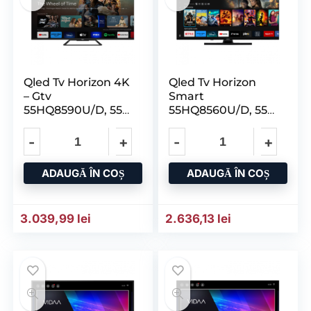
Qled Tv Horizon 4K
Qled Tv Horizon
– Gtv
Smart
55HQ8590U/D, 55″
55HQ8560U/D, 55″
Qled, 4K Ultra HD
D – LED, 4K Ultra
HD
ADAUGĂ ÎN COȘ
ADAUGĂ ÎN COȘ
3.039,99
lei
2.636,13
lei