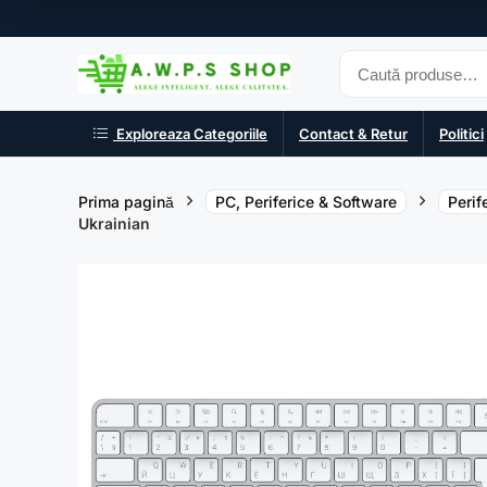
Exploreaza Categoriile
Contact & Retur
Politici
Prima pagină
PC, Periferice & Software
Perif
Ukrainian
- 15%
- 10%