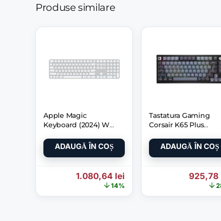
Produse similare
Apple Magic
Tastatura Gaming
Keyboard (2024) W
Corsair K65 Plus
Touch Id and
Wireless Rgb 75%
Numeric Keypad
Mecanica
ADAUGĂ ÎN COȘ
ADAUGĂ ÎN COȘ
Prețul inițial a fost: 1.260,62 lei.
Prețul curent este: 1.08
Prețul i
1.080,64
lei
925,78
14%
2