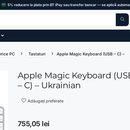
5% reducere la plata prin BT iPay sau transfer bancar
— se aplică automat
erice PC
Tastaturi
Apple Magic Keyboard (USB – C) –
Apple Magic Keyboard (US
- 20%
– C) – Ukrainian
Adăugați preferate
755,05
lei