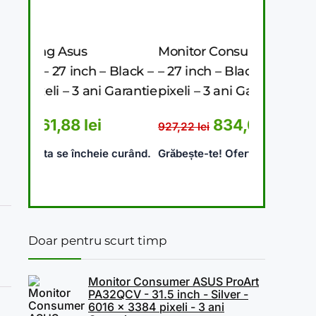
Monitor Consumer Asus VA27AQ
Monito
 – Black –
– 27 inch – Black – 2560 x 1440
PA32QCV
ani Garantie
pixeli – 3 ani Garantie
6016 x 
Garant
ial a fost: 1.489,62 lei.
Prețul curent este: 1.261,88 lei.
Prețul inițial a fost: 927,22 
Prețul curent es
ei
834,08
lei
927,22
lei
18 lei.
10.369,
heie curând.
Grăbește-te! Oferta se încheie curând.
Grăbește
Doar pentru scurt timp
Monitor Consumer ASUS ProArt
PA32QCV - 31.5 inch - Silver -
6016 x 3384 pixeli - 3 ani