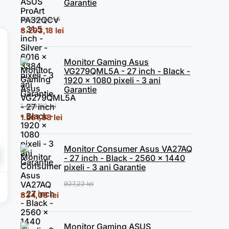
Garantie
10.369,62
lei
Prețul inițial a fost: 10.369,62 lei.
Prețul curent este: 8.293,18 lei.
8.293,18
lei
Monitor Gaming Asus
VG279QML5A - 27 inch - Black -
1920 x 1080 pixeli - 3 ani
Garantie
1.489,62
lei
Prețul inițial a fost: 1.489,62 lei.
Prețul curent este: 1.261,88 lei.
1.261,88
lei
Monitor Consumer Asus VA27AQ
- 27 inch - Black - 2560 x 1440
pixeli - 3 ani Garantie
ei.
ial a fost: 755,05 lei.
Prețul curent este: 647,25 lei.
927,22
lei
Prețul inițial a fost: 927,22 lei.
Prețul curent este: 834,08 lei.
834,08
lei
Monitor Gaming ASUS