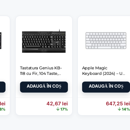
Tastatura Genius KB-
Apple Magic
118 cu Fir, 104 Taste,
Keyboard (2024) – Us
Negru
English
ADAUGĂ ÎN COȘ
ADAUGĂ ÎN COȘ
0,64 lei.
nițial a fost: 1.293,37 lei.
Prețul curent este: 925,78 lei.
Prețul inițial a fost: 51,21 lei.
Prețul curent este: 42,67 l
Prețul iniț
lei
42,67
lei
647,25
lei
8%
17%
14%