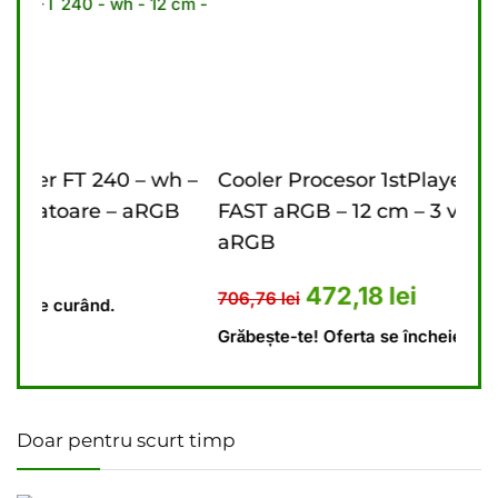
wh –
Cooler Procesor 1stPlayer FT 360 – bk
Co
GB
FAST aRGB – 12 cm – 3 ventilatoare –
cm
aRGB
10 lei.
 este: 448,69 lei.
64
Prețul inițial a fost: 706,76 lei.
Prețul curent este: 47
472,18
lei
706,76
lei
Gră
Grăbește-te! Oferta se încheie curând.
Doar pentru scurt timp