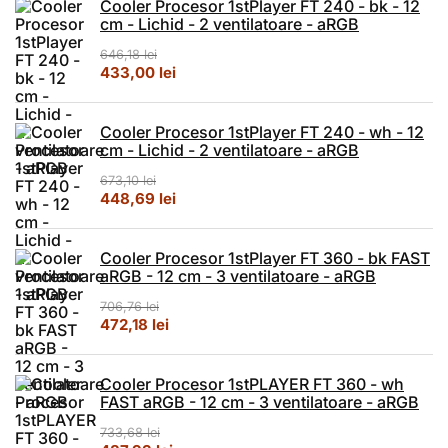
Cooler Procesor 1stPlayer FT 240 - bk - 12
cm - Lichid - 2 ventilatoare - aRGB
646,18
lei
Prețul inițial a fost: 646,18 lei.
Prețul curent este: 433,00 lei.
433,00
lei
Cooler Procesor 1stPlayer FT 240 - wh - 12
cm - Lichid - 2 ventilatoare - aRGB
673,10
lei
Prețul inițial a fost: 673,10 lei.
Prețul curent este: 448,69 lei.
448,69
lei
Cooler Procesor 1stPlayer FT 360 - bk FAST
aRGB - 12 cm - 3 ventilatoare - aRGB
706,76
lei
Prețul inițial a fost: 706,76 lei.
Prețul curent este: 472,18 lei.
472,18
lei
Cooler Procesor 1stPLAYER FT 360 - wh
FAST aRGB - 12 cm - 3 ventilatoare - aRGB
733,68
lei