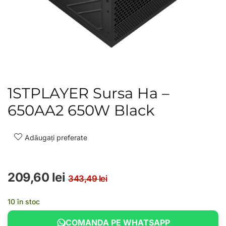
1STPLAYER Sursa Ha –
650AA2 650W Black
Adăugați preferate
Prețul inițial a fost: 
Prețul curent este: 20
209,60
lei
343,49
lei
10 în stoc
COMANDA PE WHATSAPP