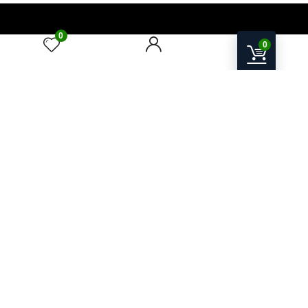
0
A.W.P.S Store
0
Electronice, IT & Device-uri Smart pentru acasă și birou
ANDIMA W.P. SOLUTIONS SRL
Str. Mihai Viteazu nr. 25, Seini, Maramureș, România
CUI 38528411
J24/1930/23.11.2017
Email:
contact@awps-store.ro
Program suport: Luni–Vineri, 09:00–17:00
Utile
Contact
Catalog produse
Oferte & Promoții
Contul meu