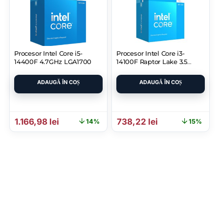
Procesor Intel Core i5-
Procesor Intel Core i3-
14400F 4.7GHz LGA1700
14100F Raptor Lake 3.5
GHZ
ADAUGĂ ÎN COȘ
ADAUGĂ ÎN COȘ
Prețul inițial a fost: 1.364,80 lei.
Prețul curent este: 1.166,98 lei.
Prețul inițial a fost: 863,5
Prețul curent e
1.166,98
lei
738,22
lei
14%
15%