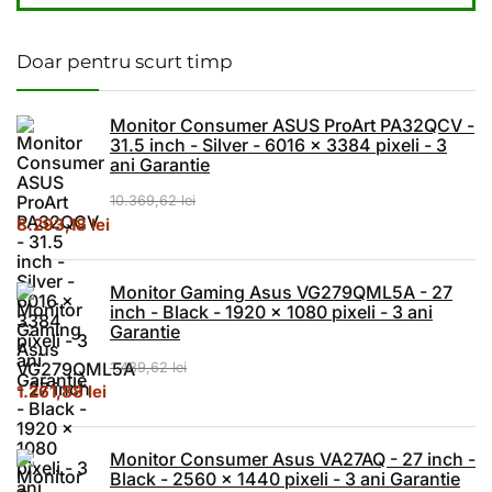
Doar pentru scurt timp
Monitor Consumer ASUS ProArt PA32QCV -
31.5 inch - Silver - 6016 x 3384 pixeli - 3
ani Garantie
10.369,62
lei
Prețul inițial a fost: 10.369,62 lei.
Prețul curent este: 8.293,18 lei.
8.293,18
lei
Monitor Gaming Asus VG279QML5A - 27
inch - Black - 1920 x 1080 pixeli - 3 ani
Garantie
1.489,62
lei
Prețul inițial a fost: 1.489,62 lei.
Prețul curent este: 1.261,88 lei.
1.261,88
lei
Monitor Consumer Asus VA27AQ - 27 inch -
Black - 2560 x 1440 pixeli - 3 ani Garantie