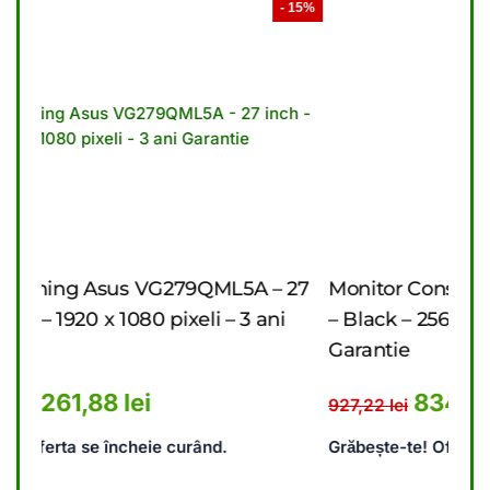
- 15%
- 10%
 – 27
Monitor Consumer Asus VA27AQ – 27 inch
 ani
– Black – 2560 x 1440 pixeli – 3 ani
–
Garantie
a
1.489,62 lei.
rent este: 1.261,88 lei.
Prețul inițial a fost: 927,22 lei
Prețul curent este:
834,08
lei
927,22
lei
1
Grăbește-te! Oferta se încheie curând.
G