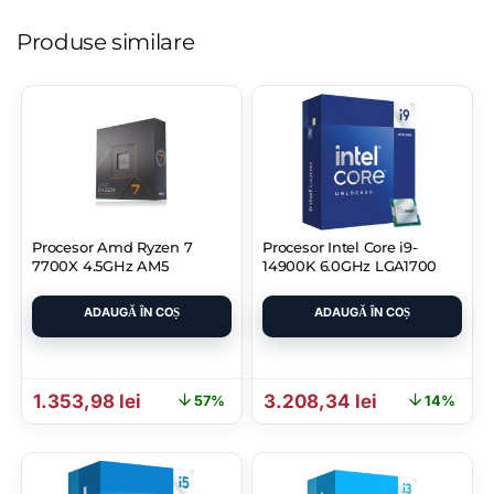
Produse similare
Procesor Amd Ryzen 7
Procesor Intel Core i9-
7700X 4.5GHz AM5
14900K 6.0GHz LGA1700
ADAUGĂ ÎN COȘ
ADAUGĂ ÎN COȘ
Prețul inițial a fost: 3.122,92 lei.
Prețul curent este: 1.353,98 lei.
Prețul inițial a fost: 3.752
Prețul curent
1.353,98
lei
3.208,34
lei
57%
14%