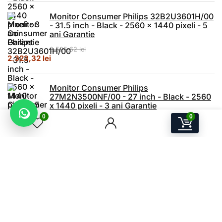
Monitor Consumer Philips 32B2U3601H/00
- 31.5 inch - Black - 2560 x 1440 pixeli - 5
ani Garantie
2.525,62
lei
Prețul inițial a fost: 2.525,62 lei.
Prețul curent este: 2.323,32 lei.
2.323,32
lei
Monitor Consumer Philips
27M2N3500NF/00 - 27 inch - Black - 2560
x 1440 pixeli - 3 ani Garantie
0
0
1.193,62
lei
Prețul inițial a fost: 1.193,62 lei.
Prețul curent este: 980,13 lei.
980,13
lei
A.W.P.S Store