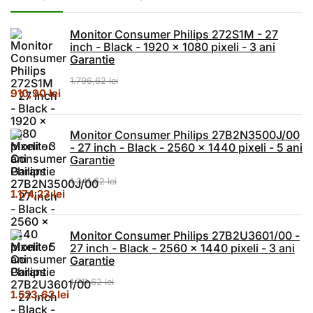
Monitor Consumer Philips 272S1M - 27
inch - Black - 1920 x 1080 pixeli - 3 ani
Garantie
1.796,62
lei
Prețul inițial a fost: 1.796,62 lei.
Prețul curent este: 910,90 lei.
910,90
lei
Monitor Consumer Philips 27B2N3500J/00
- 27 inch - Black - 2560 x 1440 pixeli - 5 ani
Garantie
1.341,62
lei
Prețul inițial a fost: 1.341,62 lei.
Prețul curent este: 1.174,23 lei.
1.174,23
lei
Monitor Consumer Philips 27B2U3601/00 -
27 inch - Black - 2560 x 1440 pixeli - 3 ani
Garantie
1.711,62
lei
Prețul inițial a fost: 1.711,62 lei.
Prețul curent este: 1.523,62 lei.
1.523,62
lei