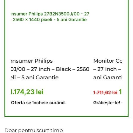
Monitor Consumer Philips 27B2U3601/00
 – 2560
– 27 inch – Black – 2560 x 1440 pixeli – 3
ani Garantie
 1.341,62 lei.
rent este: 1.174,23 lei.
Prețul inițial a fost: 1.711,62 
Prețul curent es
1.523,62
lei
1.711,62
lei
Grăbește-te! Oferta se încheie curând.
Doar pentru scurt timp