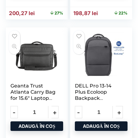
Prețul inițial a fost: 274,69 lei.
Prețul curent este: 200,27 lei.
Prețul inițial a fost: 256,3
Prețul curent es
200,27
lei
198,87
lei
27%
22%
Geanta Trust
DELL Pro 13-14
Atlanta Carry Bag
Plus Ecoloop
for 15.6″ Laptop
Backpack
General
CP5426G Grey
ADAUGĂ ÎN COȘ
ADAUGĂ ÎN COȘ