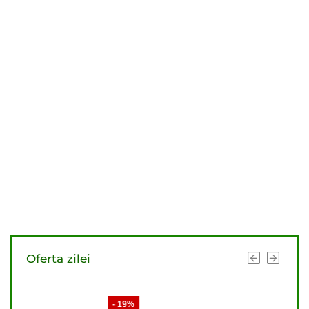
Oferta zilei
- 19%
- 21%