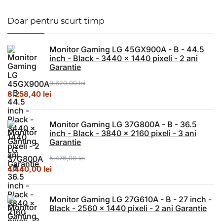
Doar pentru scurt timp
Monitor Gaming LG 45GX900A - B - 44.5
inch - Black - 3440 x 1440 pixeli - 2 ani
Garantie
9.620,00
lei
Prețul inițial a fost: 9.620,00 lei.
Prețul curent este: 8.258,40 lei.
8.258,40
lei
Monitor Gaming LG 37G800A - B - 36.5
inch - Black - 3840 x 2160 pixeli - 3 ani
Garantie
5.476,00
lei
Prețul inițial a fost: 5.476,00 lei.
Prețul curent este: 4.440,00 lei.
4.440,00
lei
Monitor Gaming LG 27G610A - B - 27 inch -
Black - 2560 x 1440 pixeli - 2 ani Garantie