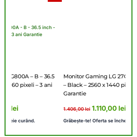
6.5
Monitor Gaming LG 27G610A – B – 27 inch
Mo
ani
– Black – 2560 x 1440 pixeli – 2 ani
in
Garantie
Ga
5.476,00 lei.
rent este: 4.440,00 lei.
Prețul inițial a fost: 1.406,00 
Prețul curent este:
1.110,00
lei
1.406,00
lei
9.
Grăbește-te! Oferta se încheie curând.
Gr