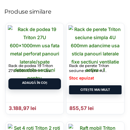
Produse similare
Rack de podea 19 Triton
Rack de perete Triton
27U 600x1000mm usa
seciune simpla 4U
fata metal perforat
600mm adancime usa
Stoc epuizat
panouri laterale/spate
sticla panouri laterale fixe
ADAUGĂ ÎN COȘ
detasabile sectiuni
sectiuni ventilatie activa
CITEȘTE MAI MULT
pentru
– 1
3.188,97
lei
855,57
lei