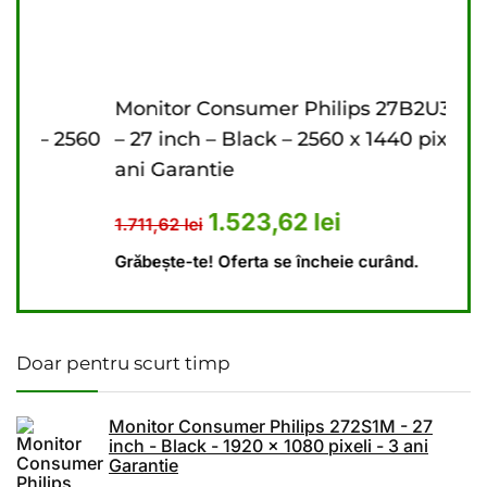
Monitor Consumer Philips 27B2U3601/00
Mon
560
– 27 inch – Black – 2560 x 1440 pixeli – 3
inch
ani Garantie
Gar
41,62 lei.
 este: 1.174,23 lei.
Prețul inițial a fost: 1.711,62 lei.
Prețul curent este: 
1.523,62
lei
1.711,62
lei
1.79
Grăbește-te! Oferta se încheie curând.
Grăbe
Doar pentru scurt timp
Monitor Consumer Philips 272S1M - 27
inch - Black - 1920 x 1080 pixeli - 3 ani
Garantie