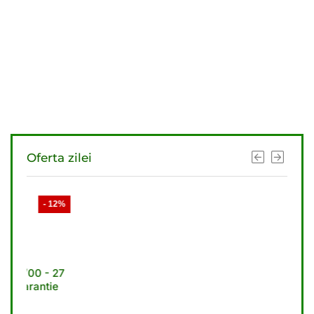
Oferta zilei
- 12%
- 11%