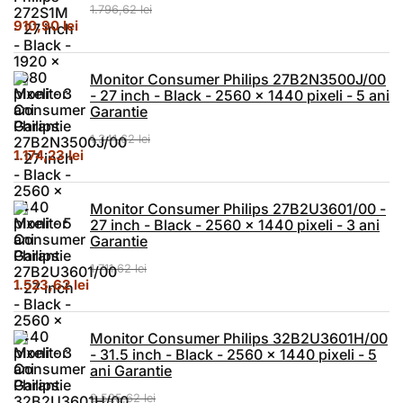
1.796,62
lei
Prețul inițial a fost: 1.796,62 lei.
Prețul curent este: 910,90 lei.
910,90
lei
Monitor Consumer Philips 27B2N3500J/00
- 27 inch - Black - 2560 x 1440 pixeli - 5 ani
Garantie
1.341,62
lei
Prețul inițial a fost: 1.341,62 lei.
Prețul curent este: 1.174,23 lei.
1.174,23
lei
Monitor Consumer Philips 27B2U3601/00 -
27 inch - Black - 2560 x 1440 pixeli - 3 ani
Garantie
1.711,62
lei
Prețul inițial a fost: 1.711,62 lei.
Prețul curent este: 1.523,62 lei.
1.523,62
lei
Monitor Consumer Philips 32B2U3601H/00
- 31.5 inch - Black - 2560 x 1440 pixeli - 5
ani Garantie
2.525,62
lei