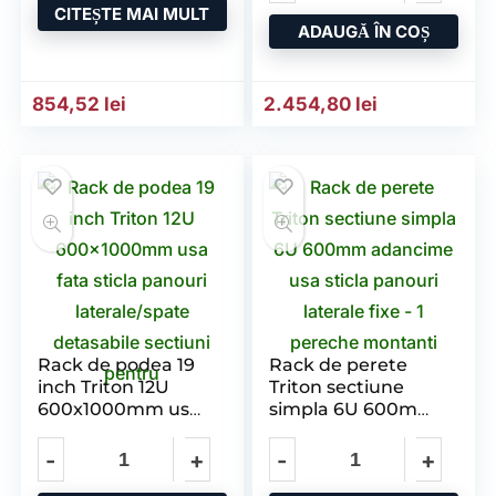
CITEȘTE MAI MULT
sectiuni ventilatie
pentru
ADAUGĂ ÎN COȘ
activa – 1
854,52
lei
2.454,80
lei
Rack de podea 19
Rack de perete
inch Triton 12U
Triton sectiune
600x1000mm usa
simpla 6U 600mm
fata sticla panouri
adancime usa
laterale/spate
sticla panouri
detasabile sectiuni
laterale fixe – 1