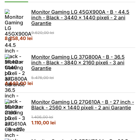
Monitor Gaming LG 45GX900A - B - 44.5
inch - Black - 3440 x 1440 pixeli - 2 ani
Garantie
9.620,00
lei
Prețul inițial a fost: 9.620,00 lei.
Prețul curent este: 8.258,40 lei.
8.258,40
lei
Monitor Gaming LG 37G800A - B - 36.5
inch - Black - 3840 x 2160 pixeli - 3 ani
Garantie
5.476,00
lei
Prețul inițial a fost: 5.476,00 lei.
Prețul curent este: 4.440,00 lei.
4.440,00
lei
Monitor Gaming LG 27G610A - B - 27 inch -
Black - 2560 x 1440 pixeli - 2 ani Garantie
1.406,00
lei
Prețul inițial a fost: 1.406,00 lei.
Prețul curent este: 1.110,00 lei.
1.110,00
lei