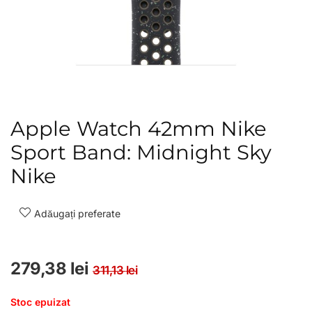
Apple Watch 42mm Nike
Sport Band: Midnight Sky
Nike
Adăugați preferate
Prețul inițial a fost: 311
Prețul curent este: 279
279,38
lei
311,13
lei
Stoc epuizat