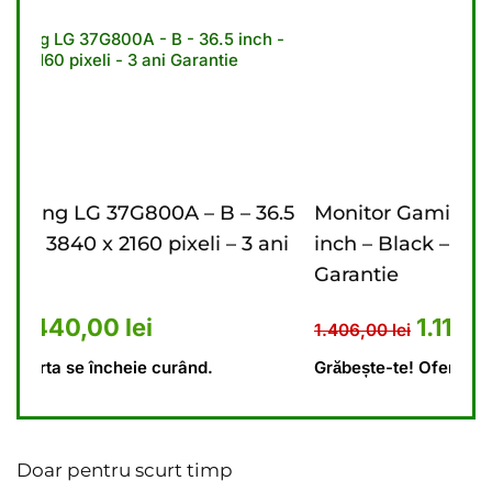
– 36.5
Monitor Gaming LG 27G610A – B – 27
– 3 ani
inch – Black – 2560 x 1440 pixeli – 2 ani
Garantie
: 5.476,00 lei.
 curent este: 4.440,00 lei.
Prețul inițial a fost: 1.406,0
Prețul curent est
1.110,00
lei
1.406,00
lei
Grăbește-te! Oferta se încheie curând.
Doar pentru scurt timp