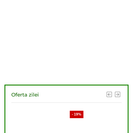
Oferta zilei
- 19%
- 21%