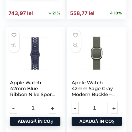
Prețul inițial a fost: 941,13 lei.
Prețul curent este: 743,97 lei.
Prețul inițial a fost: 622,2
Prețul curent e
743,97
lei
558,77
lei
21%
10%
Apple Watch
Apple Watch
42mm Blue
42mm Sage Gray
Ribbon Nike Sport
Modern Buckle –
Band – M/L
Medium
ADAUGĂ ÎN COȘ
ADAUGĂ ÎN COȘ