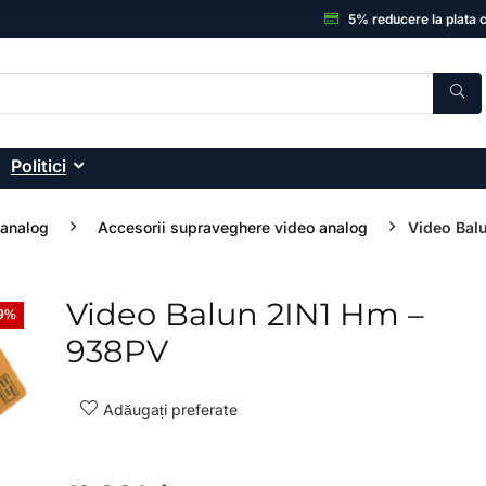
5% reducere la plata 
Politici
 analog
Accesorii supraveghere video analog
Video Bal
Video Balun 2IN1 Hm –
59%
- 33%
938PV
Adăugați preferate