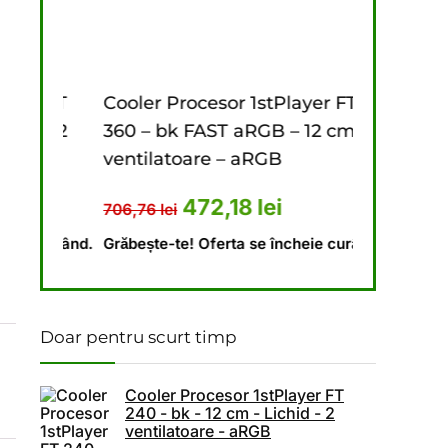
31,45 lei.
2,80 lei.
 FT
Cooler Procesor 1stPlayer FT
Cooler Pro
 – 2
360 – bk FAST aRGB – 12 cm – 3
240 – bk – 
ventilatoare – aRGB
ventilatoa
 fost: 673,10 lei.
ul curent este: 448,69 lei.
Prețul inițial a fost: 706,76 lei
Prețul curent este: 
Pr
472,18
lei
4
706,76
lei
646,18
lei
 curând.
Grăbește-te! Oferta se încheie curând.
Grăbește-te!
Doar pentru scurt timp
Cooler Procesor 1stPlayer FT
240 - bk - 12 cm - Lichid - 2
ventilatoare - aRGB