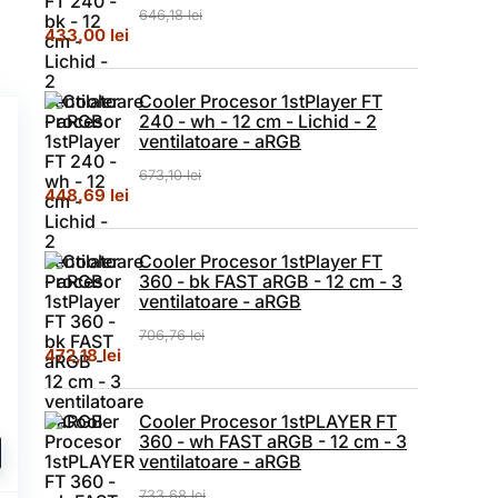
646,18
lei
Prețul inițial a fost: 646,18 lei.
Prețul curent este: 433,00 lei.
433,00
lei
Cooler Procesor 1stPlayer FT
240 - wh - 12 cm - Lichid - 2
ventilatoare - aRGB
673,10
lei
Prețul inițial a fost: 673,10 lei.
Prețul curent este: 448,69 lei.
448,69
lei
Cooler Procesor 1stPlayer FT
360 - bk FAST aRGB - 12 cm - 3
ventilatoare - aRGB
706,76
lei
Prețul inițial a fost: 706,76 lei.
Prețul curent este: 472,18 lei.
472,18
lei
Cooler Procesor 1stPLAYER FT
360 - wh FAST aRGB - 12 cm - 3
ventilatoare - aRGB
733,68
lei