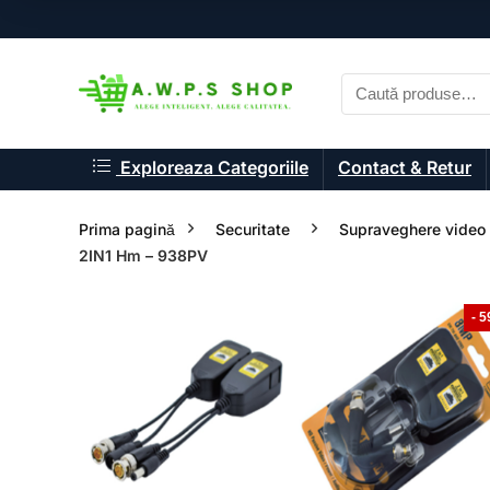
Exploreaza Categoriile
Contact & Retur
Prima pagină
Securitate
Supraveghere video
2IN1 Hm – 938PV
- 
- 33%
- 33%