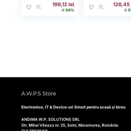
Prețul inițial a fost: 432,59 lei.
Prețul curent este: 199,1
Prețul i
199,12
lei
126,4
54%
5
A.W.P.S Store
Electronice, IT & Device-uri Smart pentru acasă și birou
ANDIMA W.P. SOLUTIONS SRL
Str. Mihai Viteazu nr. 25, Seini, Maramureș, România