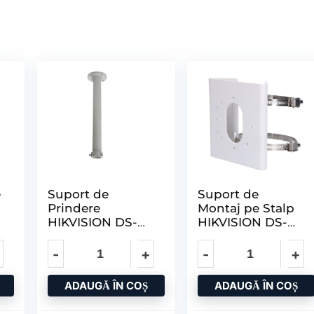
e
Suport de
Suport de
Prindere
Montaj pe Stalp
N
HIKVISION DS-
HIKVISION DS-
1662ZJ;white
1275ZJ-S-SUS,
Aluminum Alloy
Dimensiuni: 144
Φ116.5x500mm
MM
ADAUGĂ ÎN COȘ
ADAUGĂ ÎN COȘ