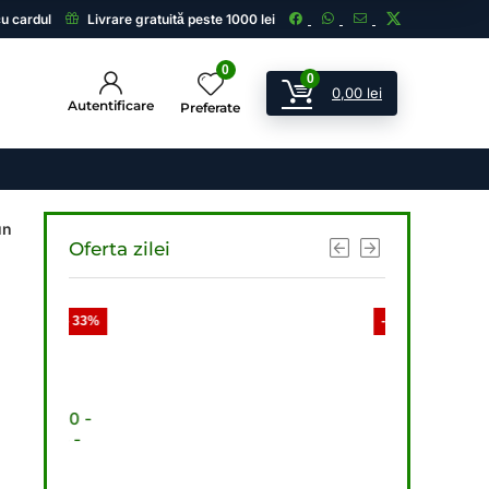
cu cardul
Livrare gratuită peste 1000 lei
0
0
0,00
lei
Autentificare
Preferate
un
Oferta zilei
- 33%
- 33%