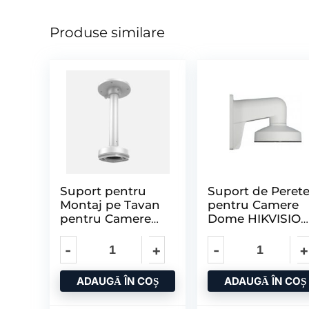
Produse similare
Suport pentru
Suport de Peret
Montaj pe Tavan
pentru Camere
pentru Camere
Dome HIKVISIO
Mini Dome
DS-1473ZJ-155,
HIKVISION
Dimensiuni: Ø
ADAUGĂ ÎN COȘ
ADAUGĂ ÎN COȘ